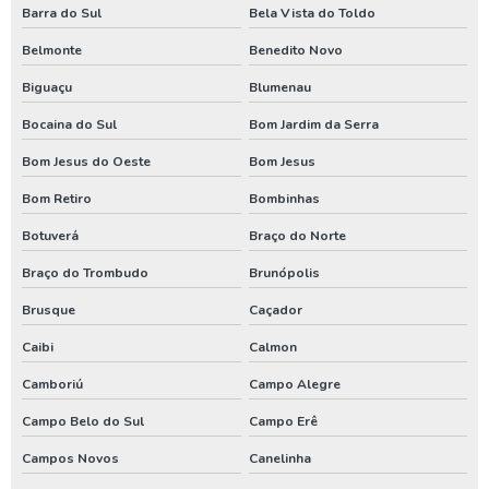
Barra do Sul
Bela Vista do Toldo
Poço artesiano para irrigação
Belmonte
Benedito Novo
Poço artesiano perfuração
Biguaçu
Blumenau
Poço artesiano preço por metro
Bocaina do Sul
Bom Jardim da Serra
Poço artesiano quanto custa
Bom Jesus do Oeste
Bom Jesus
Poço artesiano tubular
Bom Retiro
Bombinhas
Poço artesiano valor metro
Botuverá
Braço do Norte
Poço de água artesiano
Braço do Trombudo
Brunópolis
Brusque
Caçador
Poço de água potável
Caibi
Calmon
Preço para perfuração de poço artesiano
Camboriú
Campo Alegre
Processo de perfuração de poço artesiano
Campo Belo do Sul
Campo Erê
Projeto de outorga de água
Campos Novos
Canelinha
Quanto custa perfuração de poço artesiano