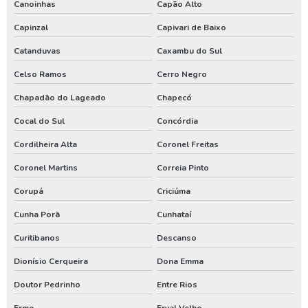
Canoinhas
Capão Alto
Quanto custa uma outorga de poço artesiano
Capinzal
Capivari de Baixo
Renovação de outorga de poço
Catanduvas
Caxambu do Sul
Renovação de outorga de poço artesiano
Celso Ramos
Cerro Negro
Requerimento de outorga de direito de uso das águas
Chapadão do Lageado
Chapecó
Serviço de limpeza de poço artesiano
Cocal do Sul
Concórdia
Serviço de perfuração de poços artesianos
Cordilheira Alta
Coronel Freitas
Teste de vazão poço
Coronel Martins
Correia Pinto
Teste de vazão poço artesiano
Corupá
Criciúma
Tratamento de água de poço artesiano
Cunha Porã
Cunhataí
Valor de outorga de poço artesiano
Curitibanos
Descanso
Valor de perfuração de poço artesiano
Dionísio Cerqueira
Dona Emma
Instalação de poço
Doutor Pedrinho
Entre Rios