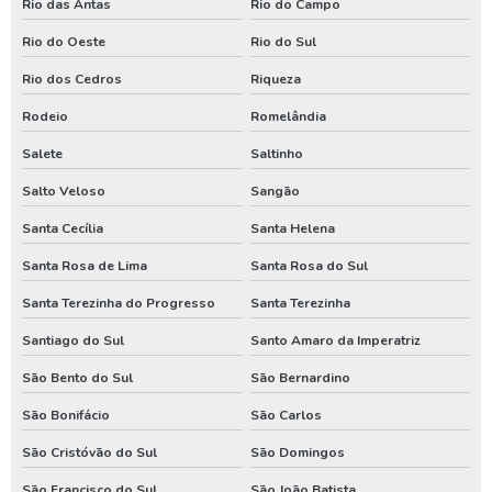
Rio das Antas
Rio do Campo
Manutenção de bomba submersa em santa catarina
Rio do Oeste
Rio do Sul
Manutenção de bomba submersa no paraná
Rio dos Cedros
Riqueza
Perfurador de poço em santa catarina
Rodeio
Romelândia
Perfurador de poço no parana
Salete
Saltinho
Perfurador de poço no rio grande do sul
Salto Veloso
Sangão
Santa Cecília
Santa Helena
Perfuração de poço em santa catarina
Santa Rosa de Lima
Santa Rosa do Sul
Perfuração de poço no parana
Santa Terezinha do Progresso
Santa Terezinha
Valor de poço artesiano em santa catarina
Santiago do Sul
Santo Amaro da Imperatriz
Valor de poço artesiano no parana
São Bento do Sul
São Bernardino
Venda de poço artesiano em santa catarina
São Bonifácio
São Carlos
Venda de poço artesiano no parana
São Cristóvão do Sul
São Domingos
São Francisco do Sul
São João Batista