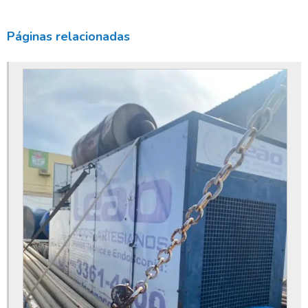
Bomba submersa de água
Bomba submersa leão
Páginas relacionadas
Bomba submersa para poço
Bomba submersa para poço artesiano
Bomba submersa para poço profundo
Bomba submersa valor
Bomba submersível para poço
Conserto de bomba submersa
Conserto de poço
Conserto de poço artesiano
Construção de poço artesiano
Construção de poços
Construção de poços tubulares