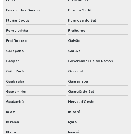
Ermo
Erval Velho
Tubulação para poço artesiano
Faxinal dos Guedes
Flor do Sertão
Aluguel de compressor de ar
Florianópolis
Formosa do Sul
Aluguel de compressor de ar preço
Forquilhinha
Fraiburgo
Aluguel de gerador de energia
Frei Rogério
Galvão
Aluguel de gerador de energia preço
Garopaba
Garuva
Aluguel de gerador de energia valor
Gaspar
Governador Celso Ramos
Aluguel de gerador para eventos
Grão Pará
Gravatal
Aluguel de geradores
Guabiruba
Guaraciaba
Compressor locação
Guaramirim
Guarujá do Sul
Gerador de energia a diesel aluguel
Guatambú
Herval d'Oeste
Gerador de energia a diesel locação
Ibiam
Ibicaré
Gerador de energia aluguel
Ibirama
Içara
Gerador de energia aluguel preço
Ilhota
Imaruí