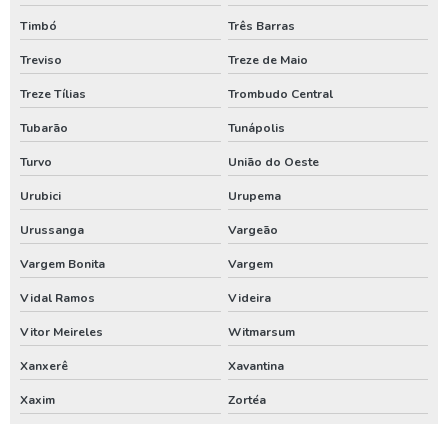
Timbó
Três Barras
Treviso
Treze de Maio
Treze Tílias
Trombudo Central
Tubarão
Tunápolis
Turvo
União do Oeste
Urubici
Urupema
Urussanga
Vargeão
Vargem Bonita
Vargem
Vidal Ramos
Videira
Vitor Meireles
Witmarsum
Xanxerê
Xavantina
Xaxim
Zortéa