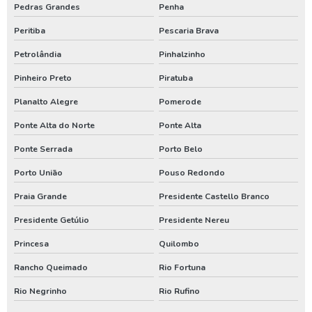
Perfuração de poço artesiano em santa catarina
Pedras Grandes
Penha
Peritiba
Pescaria Brava
Perfuração de poço artesiano no paraná
Petrolândia
Pinhalzinho
Perfuração de poço artesiano no rio grande do sul
Pinheiro Preto
Piratuba
Poço artesiano
Planalto Alegre
Pomerode
Poço artesiano em santa catarina
Ponte Alta do Norte
Ponte Alta
Poço artesiano paraná
Ponte Serrada
Porto Belo
Serviço de poço artesiano
Porto União
Pouso Redondo
Assistencia de bomba de poço em santa catarina
Praia Grande
Presidente Castello Branco
Assistencia de bomba de poço no parana
Presidente Getúlio
Presidente Nereu
Conserto de poço artesiano em santa catarina
Princesa
Quilombo
Conserto de poço artesiano no parana
Rancho Queimado
Rio Fortuna
Manutenção de bomba de poço em santa catarina
Rio Negrinho
Rio Rufino
Manutenção de bomba de poço no paraná