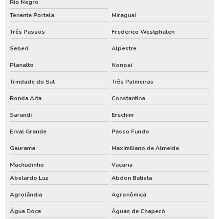
Rio Negro
Outorga de direito de uso do poço artesiano
Tenente Portela
Miraguaí
Outorga de poço artesiano
Três Passos
Frederico Westphalen
Seberi
Alpestre
Outorga de poço tubular
Planalto
Nonoai
Outorga para perfuração de poço artesiano
Trindade do Sul
Três Palmeiras
Perfuração de poço
Ronda Alta
Constantina
Perfuração de poço artesiano
Sarandi
Erechim
Perfuração de poço artesiano água
Erval Grande
Passo Fundo
Perfuração de poço artesiano preço
Gaurama
Maximiliano de Almeida
Perfuração de poço artesiano preço por metro
Machadinho
Vacaria
Perfuração de poço artesiano profundo
Abelardo Luz
Abdon Batista
Perfuração de poço artesiano valor
Agrolândia
Agronômica
Perfuração de poço artesianos melhor preço
Água Doce
Águas de Chapecó