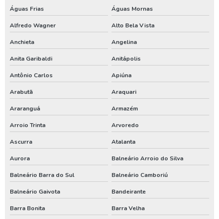
Perfuração de poço preço
Águas Frias
Águas Mornas
Perfuração de poço profundo
Alfredo Wagner
Alto Bela Vista
Perfuração de poço tubular
Anchieta
Angelina
Anita Garibaldi
Anitápolis
Perfuração de poço tubular profundo
Antônio Carlos
Apiúna
Perfuração poço artesiano projeto
Arabutã
Araquari
Perfurar poço artesiano
Araranguá
Armazém
Perfurar poço artesiano preço
Arroio Trinta
Arvoredo
Perfurar poço artesiano quanto custa
Ascurra
Atalanta
Poço artesiano custo
Aurora
Balneário Arroio do Silva
Poço artesiano de 150 metros
Balneário Barra do Sul
Balneário Camboriú
Poço artesiano empresa
Balneário Gaivota
Bandeirante
Poço artesiano industrial
Barra Bonita
Barra Velha
Poço artesiano orçamento