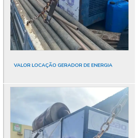
Consultoria e licenciamento ambiental
Custo de perfuração de poço artesiano
Dispensa de outorga de água
Dispensa de outorga de poço
Dispensa de outorga poço artesiano
Empresa de limpeza de poço artesiano
VALOR LOCAÇÃO GERADOR DE ENERGIA
Empresa de perfuração de poços
Empresa de perfuração de poços artesianos
Empresa de poço artesiano
Empresa especializada em licenciamento ambiental
Empresa especializada em limpeza de poço artesiano
Empresa que fura poço artesiano