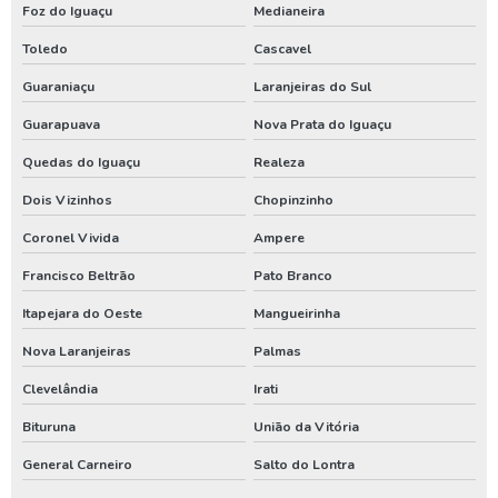
Manutenção de bomba submersa
Foz do Iguaçu
Medianeira
Toledo
Cascavel
Manutenção de poço artesiano
Guaraniaçu
Laranjeiras do Sul
Manutenção de poço artesiano preço
Guarapuava
Nova Prata do Iguaçu
Manutenção de poços tubulares
Quedas do Iguaçu
Realeza
Manutenção de poços tubulares profundos
Dois Vizinhos
Chopinzinho
Manutenção preventiva em poços tubulares
Coronel Vivida
Ampere
Manutenção preventiva poço artesiano
Francisco Beltrão
Pato Branco
Orçamento para construção de poço artesiano
Itapejara do Oeste
Mangueirinha
Orçamento para construir poço artesiano
Nova Laranjeiras
Palmas
Orçamento para instalar poço artesiano
Clevelândia
Irati
Orçamento para perfuração de poço artesiano
Bituruna
União da Vitória
Orçamento poço artesiano
General Carneiro
Salto do Lontra
Outorga de água para poço artesiano