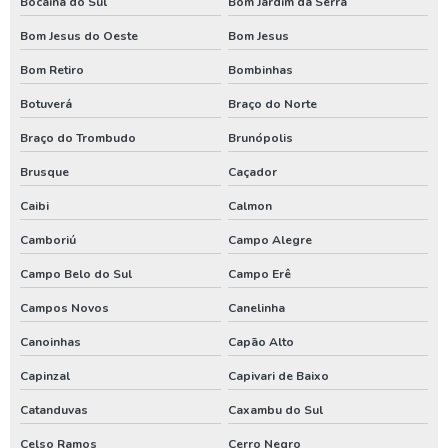
Bocaina do Sul
Bom Jardim da Serra
Perfurar poço artesiano quanto custa
Bom Jesus do Oeste
Bom Jesus
Poço artesiano custo
Bom Retiro
Bombinhas
Poço artesiano de 150 metros
Botuverá
Braço do Norte
Poço artesiano empresa
Braço do Trombudo
Brunópolis
Poço artesiano industrial
Brusque
Caçador
Poço artesiano orçamento
Caibi
Calmon
Poço artesiano para irrigação
Camboriú
Campo Alegre
Poço artesiano perfuração
Campo Belo do Sul
Campo Erê
Poço artesiano preço por metro
Campos Novos
Canelinha
Poço artesiano quanto custa
Canoinhas
Capão Alto
Poço artesiano tubular
Capinzal
Capivari de Baixo
Catanduvas
Caxambu do Sul
Poço artesiano valor metro
Celso Ramos
Cerro Negro
Poço de água artesiano