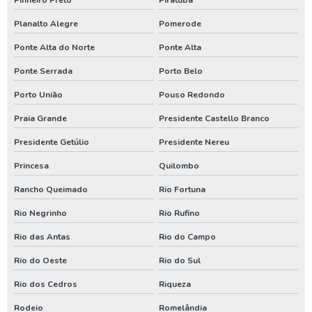
Limpezas de poços paraná
Planalto Alegre
Pomerode
Manutenção de poço no sul
Ponte Alta do Norte
Ponte Alta
Manutenção poço artesiano em santa catarina
Ponte Serrada
Porto Belo
Manutenção poço artesiano paraná
Porto União
Pouso Redondo
Praia Grande
Presidente Castello Branco
Manutenção poço artesiano rio grande do sul
Presidente Getúlio
Presidente Nereu
Perfuração de poço artesiano em santa catarina
Princesa
Quilombo
Perfuração de poço artesiano no paraná
Rancho Queimado
Rio Fortuna
Perfuração de poço artesiano no rio grande do sul
Rio Negrinho
Rio Rufino
Poço artesiano
Rio das Antas
Rio do Campo
Poço artesiano em santa catarina
Rio do Oeste
Rio do Sul
Poço artesiano paraná
Rio dos Cedros
Riqueza
Serviço de poço artesiano
Rodeio
Romelândia