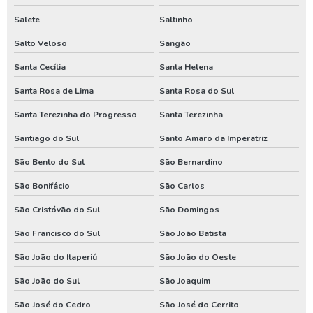
Assistencia de bomba de poço em santa catarina
Salete
Saltinho
Assistencia de bomba de poço no parana
Salto Veloso
Sangão
Conserto de poço artesiano em santa catarina
Santa Cecília
Santa Helena
Conserto de poço artesiano no parana
Santa Rosa de Lima
Santa Rosa do Sul
Manutenção de bomba de poço em santa catarina
Santa Terezinha do Progresso
Santa Terezinha
Manutenção de bomba de poço no paraná
Santiago do Sul
Santo Amaro da Imperatriz
Manutenção de bomba submersa em santa catarina
São Bento do Sul
São Bernardino
Manutenção de bomba submersa no paraná
São Bonifácio
São Carlos
Perfurador de poço em santa catarina
São Cristóvão do Sul
São Domingos
São Francisco do Sul
São João Batista
Perfurador de poço no parana
São João do Itaperiú
São João do Oeste
Perfurador de poço no rio grande do sul
São João do Sul
São Joaquim
Perfuração de poço em santa catarina
São José do Cedro
São José do Cerrito
Perfuração de poço no parana