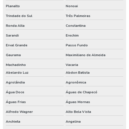
Orçamento para construção de poço artesiano
Planalto
Nonoai
Orçamento para construir poço artesiano
Trindade do Sul
Três Palmeiras
Orçamento para instalar poço artesiano
Ronda Alta
Constantina
Orçamento para perfuração de poço artesiano
Sarandi
Erechim
Orçamento poço artesiano
Erval Grande
Passo Fundo
Outorga de água para poço artesiano
Gaurama
Maximiliano de Almeida
Machadinho
Vacaria
Outorga de direito de uso do poço artesiano
Abelardo Luz
Abdon Batista
Outorga de poço artesiano
Agrolândia
Agronômica
Outorga de poço tubular
Água Doce
Águas de Chapecó
Outorga para perfuração de poço artesiano
Águas Frias
Águas Mornas
Perfuração de poço
Alfredo Wagner
Alto Bela Vista
Perfuração de poço artesiano
Anchieta
Angelina
Perfuração de poço artesiano água