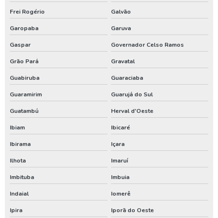
Teste de vazão poço artesiano
Frei Rogério
Galvão
Tratamento de água de poço artesiano
Garopaba
Garuva
Valor de outorga de poço artesiano
Gaspar
Governador Celso Ramos
Grão Pará
Gravatal
Valor de perfuração de poço artesiano
Guabiruba
Guaraciaba
Instalação de poço
Guaramirim
Guarujá do Sul
Tubulação para poço artesiano
Guatambú
Herval d'Oeste
Aluguel de compressor de ar
Ibiam
Ibicaré
Aluguel de compressor de ar preço
Ibirama
Içara
Aluguel de gerador de energia
Ilhota
Imaruí
Aluguel de gerador de energia preço
Imbituba
Imbuia
Aluguel de gerador de energia valor
Indaial
Iomerê
Aluguel de gerador para eventos
Ipira
Iporã do Oeste