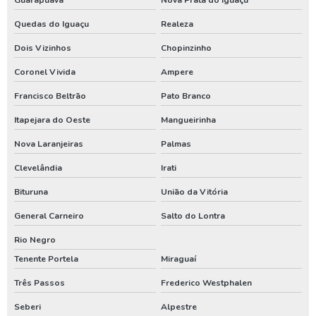
Limpeza e desinfecção de poços artesianos
Quedas do Iguaçu
Realeza
Limpeza e manutenção de poços
Dois Vizinhos
Chopinzinho
Limpeza e manutenção de poços artesianos
Coronel Vivida
Ampere
Locadora de geradores
Francisco Beltrão
Pato Branco
Itapejara do Oeste
Mangueirinha
Manutenção de bomba de poço artesiano
Nova Laranjeiras
Palmas
Manutenção de bomba submersa
Clevelândia
Irati
Manutenção de poço artesiano
Bituruna
União da Vitória
Manutenção de poço artesiano preço
General Carneiro
Salto do Lontra
Manutenção de poços tubulares
Rio Negro
Manutenção de poços tubulares profundos
Tenente Portela
Miraguaí
Manutenção preventiva em poços tubulares
Três Passos
Frederico Westphalen
Manutenção preventiva poço artesiano
Seberi
Alpestre