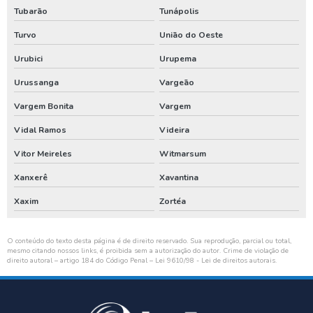
Tubarão
Tunápolis
Turvo
União do Oeste
Urubici
Urupema
Urussanga
Vargeão
Vargem Bonita
Vargem
Vidal Ramos
Videira
Vitor Meireles
Witmarsum
Xanxerê
Xavantina
Xaxim
Zortéa
O conteúdo do texto desta página é de direito reservado. Sua reprodução, parcial ou total,
mesmo citando nossos links, é proibida sem a autorização do autor. Crime de violação de
direito autoral – artigo 184 do Código Penal –
Lei 9610/98 - Lei de direitos autorais
.