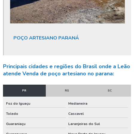
Higienização de poço
Higienização de poço artesiano
Instalação de poço artesiano
Licença ambiental poço
POÇO ARTESIANO PARANÁ
Licença ambiental poço artesiano
Limpeza de poço artesiano
Principais cidades e regiões do Brasil onde a Leão
Limpeza de poço artesiano com compressor
atende Venda de poço artesiano no parana:
Limpeza de poço artesiano preço
Limpeza de poço profundo
PR
RS
SC
Limpeza de poço tubular
Foz do Iguaçu
Medianeira
Limpeza de reservatório de água
Toledo
Cascavel
Limpeza de reservatório de água potável
Guaraniaçu
Laranjeiras do Sul
Limpeza e desinfecção de poços
Guarapuava
Nova Prata do Iguaçu