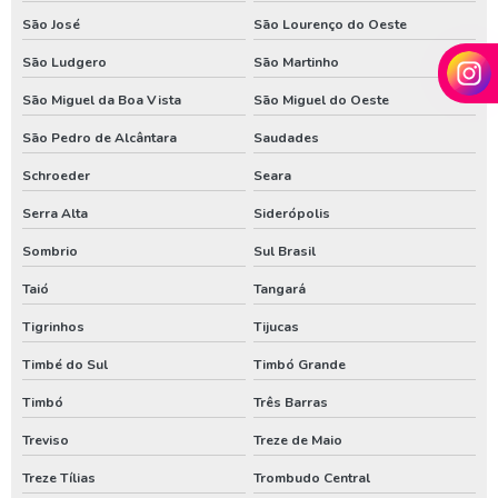
São José
São Lourenço do Oeste
Valor de poço artesiano em santa catarina
São Ludgero
São Martinho
Valor de poço artesiano no parana
São Miguel da Boa Vista
São Miguel do Oeste
Venda de poço artesiano em santa catarina
São Pedro de Alcântara
Saudades
Venda de poço artesiano no parana
Schroeder
Seara
Serra Alta
Siderópolis
Sombrio
Sul Brasil
Taió
Tangará
Tigrinhos
Tijucas
Timbé do Sul
Timbó Grande
Timbó
Três Barras
Treviso
Treze de Maio
Treze Tílias
Trombudo Central