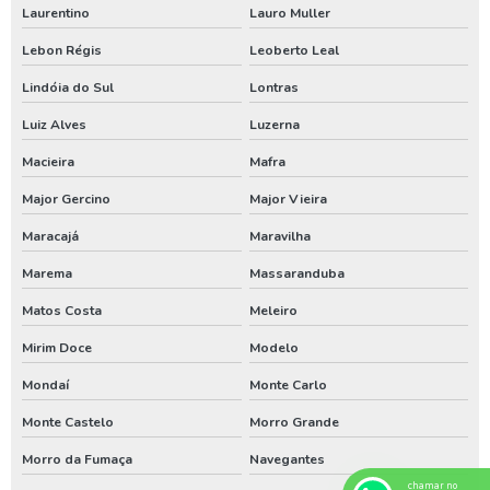
Laurentino
Lauro Muller
Locação de gerador valor
Lebon Régis
Leoberto Leal
Locação gerador 250 kva
Lindóia do Sul
Lontras
Valor locação gerador de energia
Luiz Alves
Luzerna
Aluguel de compressor de ar em sc
Macieira
Mafra
Aluguel de compressor de ar no pr
Major Gercino
Major Vieira
Aluguel de compressor de ar no rs
Maracajá
Maravilha
Análise de água de poço santa catarina
Marema
Massaranduba
Análise de água de poço em sc
Matos Costa
Meleiro
Bomba de poço artesiano em santa catarina
Mirim Doce
Modelo
Bomba de poço artesiano no paraná
Mondaí
Monte Carlo
Bomba de poço artesiano no rio grande do sul
Monte Castelo
Morro Grande
Bomba submersa para poço em sc
Morro da Fumaça
Navegantes
chamar no