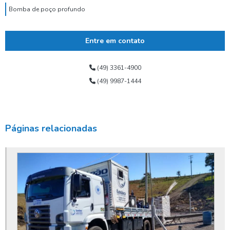
Bomba de poço profundo
Bomba de poço submersa
Entre em contato
Bomba dosadora de cloro para poço artesiano
Bomba para poço tubular
(49) 3361-4900
(49) 9987-1444
Bomba submersa alta vazão
Bomba submersa de água
Bomba submersa leão
Páginas relacionadas
Bomba submersa para poço
Bomba submersa para poço artesiano
Bomba submersa para poço profundo
Bomba submersa valor
Bomba submersível para poço