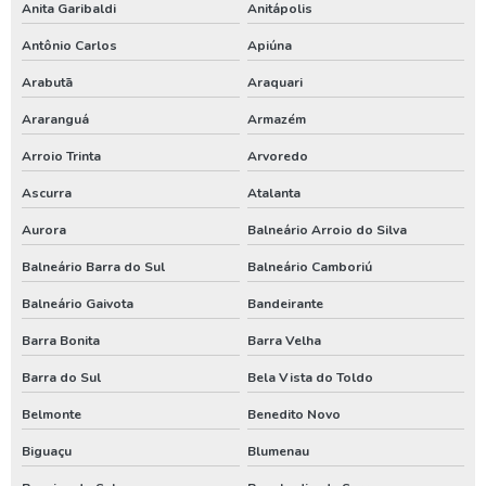
Anita Garibaldi
Anitápolis
Perfuração de poço artesiano preço
Antônio Carlos
Apiúna
Perfuração de poço artesiano preço por metro
Arabutã
Araquari
Perfuração de poço artesiano profundo
Araranguá
Armazém
Perfuração de poço artesiano valor
Arroio Trinta
Arvoredo
Perfuração de poço artesianos melhor preço
Ascurra
Atalanta
Perfuração de poço preço
Aurora
Balneário Arroio do Silva
Balneário Barra do Sul
Balneário Camboriú
Perfuração de poço profundo
Balneário Gaivota
Bandeirante
Perfuração de poço tubular
Barra Bonita
Barra Velha
Perfuração de poço tubular profundo
Barra do Sul
Bela Vista do Toldo
Perfuração poço artesiano projeto
Belmonte
Benedito Novo
Perfurar poço artesiano
Biguaçu
Blumenau
Perfurar poço artesiano preço