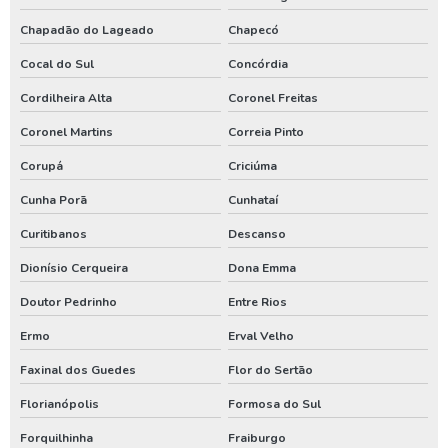
Chapadão do Lageado
Chapecó
Poço de água potável
Cocal do Sul
Concórdia
Preço para perfuração de poço artesiano
Cordilheira Alta
Coronel Freitas
Processo de perfuração de poço artesiano
Coronel Martins
Correia Pinto
Projeto de outorga de água
Corupá
Criciúma
Quanto custa perfuração de poço artesiano
Cunha Porã
Cunhataí
Quanto custa uma outorga de poço artesiano
Curitibanos
Descanso
Renovação de outorga de poço
Dionísio Cerqueira
Dona Emma
Renovação de outorga de poço artesiano
Doutor Pedrinho
Entre Rios
Requerimento de outorga de direito de uso das águas
Ermo
Erval Velho
Serviço de limpeza de poço artesiano
Faxinal dos Guedes
Flor do Sertão
Serviço de perfuração de poços artesianos
Florianópolis
Formosa do Sul
Teste de vazão poço
Forquilhinha
Fraiburgo