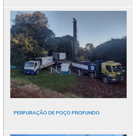
Empresa de perfuração de poços artesianos
Empresa de poço artesiano
Empresa especializada em licenciamento ambiental
Empresa especializada em limpeza de poço artesiano
Empresa que fura poço artesiano
Empresas de manutenção de poços artesianos
Empresas especializada em limpeza de poços
Endoscopia de poço artesiano
Furar poço artesiano orçamento
Furar poço artesiano preço
PERFURAÇÃO DE POÇO PROFUNDO
Furar poço artesiano quanto custa
Furar poço artesiano valor