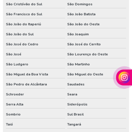
São Cristóvão do Sul
São Domingos
Valor de poço artesiano em santa catarina
São Francisco do Sul
São João Batista
Valor de poço artesiano no parana
São João do Itaperiú
São João do Oeste
Venda de poço artesiano em santa catarina
São João do Sul
São Joaquim
Venda de poço artesiano no parana
São José do Cedro
São José do Cerrito
São José
São Lourenço do Oeste
São Ludgero
São Martinho
São Miguel da Boa Vista
São Miguel do Oeste
São Pedro de Alcântara
Saudades
Schroeder
Seara
Serra Alta
Siderópolis
Sombrio
Sul Brasil
Taió
Tangará