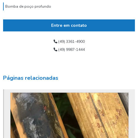
Bomba de poço profundo
Bomba de poço submersa
Entre em contato
Bomba dosadora de cloro para poço artesiano
Bomba para poço tubular
(49) 3361-4900
(49) 9987-1444
Bomba submersa alta vazão
Bomba submersa de água
Bomba submersa leão
Páginas relacionadas
Bomba submersa para poço
Bomba submersa para poço artesiano
Bomba submersa para poço profundo
Bomba submersa valor
Bomba submersível para poço