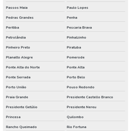
Passos Maia
Paulo Lopes
Limpezas de poços paraná
Pedras Grandes
Penha
Manutenção de poço no sul
Peritiba
Pescaria Brava
Manutenção poço artesiano em santa catarina
Petrolândia
Pinhalzinho
Manutenção poço artesiano paraná
Pinheiro Preto
Piratuba
Manutenção poço artesiano rio grande do sul
Planalto Alegre
Pomerode
Perfuração de poço artesiano em santa catarina
Ponte Alta do Norte
Ponte Alta
Perfuração de poço artesiano no paraná
Ponte Serrada
Porto Belo
Perfuração de poço artesiano no rio grande do sul
Porto União
Pouso Redondo
Poço artesiano
Praia Grande
Presidente Castello Branco
Poço artesiano em santa catarina
Presidente Getúlio
Presidente Nereu
Poço artesiano paraná
Princesa
Quilombo
Serviço de poço artesiano
Rancho Queimado
Rio Fortuna