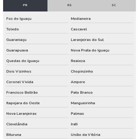
PR
RS
SC
Limpeza e desinfecção de poços artesianos
Foz do Iguaçu
Medianeira
Limpeza e manutenção de poços
Toledo
Cascavel
Limpeza e manutenção de poços artesianos
Guaraniaçu
Laranjeiras do Sul
Locadora de geradores
Guarapuava
Nova Prata do Iguaçu
Manutenção de bomba de poço artesiano
Quedas do Iguaçu
Realeza
Manutenção de bomba submersa
Dois Vizinhos
Chopinzinho
Manutenção de poço artesiano
Coronel Vivida
Ampere
Manutenção de poço artesiano preço
Francisco Beltrão
Pato Branco
Manutenção de poços tubulares
Itapejara do Oeste
Mangueirinha
Manutenção de poços tubulares profundos
Nova Laranjeiras
Palmas
Manutenção preventiva em poços tubulares
Clevelândia
Irati
Manutenção preventiva poço artesiano
Bituruna
União da Vitória