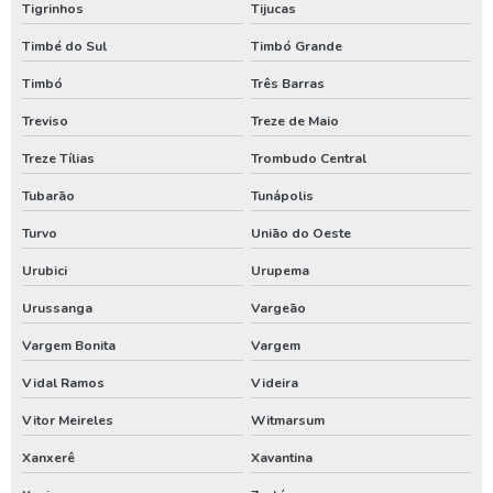
Tigrinhos
Tijucas
Timbé do Sul
Timbó Grande
Timbó
Três Barras
Treviso
Treze de Maio
Treze Tílias
Trombudo Central
Tubarão
Tunápolis
Turvo
União do Oeste
Urubici
Urupema
Urussanga
Vargeão
Vargem Bonita
Vargem
Vidal Ramos
Videira
Vitor Meireles
Witmarsum
Xanxerê
Xavantina