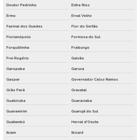
Doutor Pedrinho
Entre Rios
Teste de vazão poço artesiano
Ermo
Erval Velho
Tratamento de água de poço artesiano
Faxinal dos Guedes
Flor do Sertão
Valor de outorga de poço artesiano
Florianópolis
Formosa do Sul
Valor de perfuração de poço artesiano
Forquilhinha
Fraiburgo
Instalação de poço
Frei Rogério
Galvão
Tubulação para poço artesiano
Garopaba
Garuva
Aluguel de compressor de ar
Gaspar
Governador Celso Ramos
Aluguel de compressor de ar preço
Grão Pará
Gravatal
Aluguel de gerador de energia
Guabiruba
Guaraciaba
Aluguel de gerador de energia preço
Guaramirim
Guarujá do Sul
Aluguel de gerador de energia valor
Guatambú
Herval d'Oeste
Aluguel de gerador para eventos
Ibiam
Ibicaré