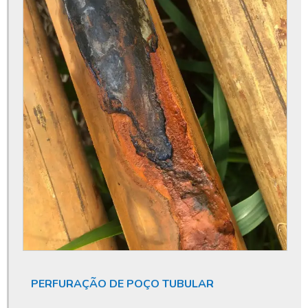
Conserto de bomba submersa
Conserto de poço
Conserto de poço artesiano
Construção de poço artesiano
Construção de poços
Construção de poços tubulares
Consultoria e licenciamento ambiental
Custo de perfuração de poço artesiano
Dispensa de outorga de água
Dispensa de outorga de poço
Dispensa de outorga poço artesiano
Empresa de limpeza de poço artesiano
PERFURAÇÃO DE POÇO TUBULAR
Empresa de perfuração de poços