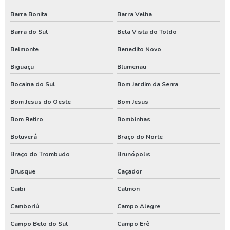
Perfurar poço artesiano quanto custa
Barra Bonita
Barra Velha
Poço artesiano custo
Barra do Sul
Bela Vista do Toldo
Poço artesiano de 150 metros
Belmonte
Benedito Novo
Poço artesiano empresa
Biguaçu
Blumenau
Poço artesiano industrial
Bocaina do Sul
Bom Jardim da Serra
Poço artesiano orçamento
Bom Jesus do Oeste
Bom Jesus
Bom Retiro
Bombinhas
Poço artesiano para irrigação
Botuverá
Braço do Norte
Poço artesiano perfuração
Braço do Trombudo
Brunópolis
Poço artesiano preço por metro
Brusque
Caçador
Poço artesiano quanto custa
Caibi
Calmon
Poço artesiano tubular
Camboriú
Campo Alegre
Poço artesiano valor metro
Campo Belo do Sul
Campo Erê