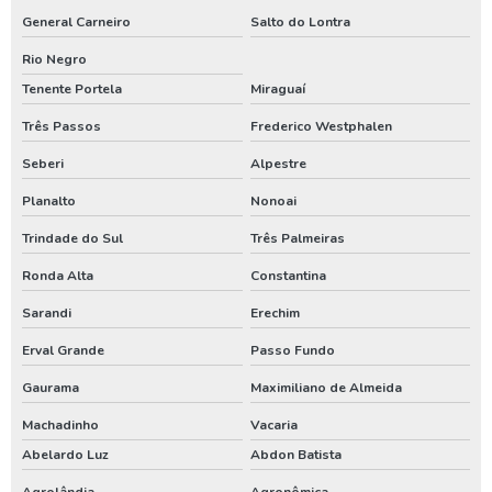
Orçamento para construção de poço artesiano
General Carneiro
Salto do Lontra
Orçamento para construir poço artesiano
Rio Negro
Tenente Portela
Miraguaí
Orçamento para instalar poço artesiano
Três Passos
Frederico Westphalen
Orçamento para perfuração de poço artesiano
Seberi
Alpestre
Orçamento poço artesiano
Planalto
Nonoai
Outorga de água para poço artesiano
Trindade do Sul
Três Palmeiras
Outorga de direito de uso do poço artesiano
Ronda Alta
Constantina
Outorga de poço artesiano
Sarandi
Erechim
Outorga de poço tubular
Erval Grande
Passo Fundo
Outorga para perfuração de poço artesiano
Gaurama
Maximiliano de Almeida
Perfuração de poço
Machadinho
Vacaria
Perfuração de poço artesiano
Abelardo Luz
Abdon Batista
Perfuração de poço artesiano água
Agrolândia
Agronômica