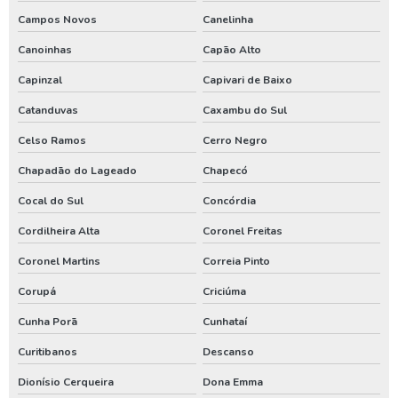
Poço de água artesiano
Campos Novos
Canelinha
Poço de água potável
Canoinhas
Capão Alto
Preço para perfuração de poço artesiano
Capinzal
Capivari de Baixo
Processo de perfuração de poço artesiano
Catanduvas
Caxambu do Sul
Projeto de outorga de água
Celso Ramos
Cerro Negro
Quanto custa perfuração de poço artesiano
Chapadão do Lageado
Chapecó
Quanto custa uma outorga de poço artesiano
Cocal do Sul
Concórdia
Renovação de outorga de poço
Cordilheira Alta
Coronel Freitas
Renovação de outorga de poço artesiano
Coronel Martins
Correia Pinto
Requerimento de outorga de direito de uso das águas
Corupá
Criciúma
Serviço de limpeza de poço artesiano
Cunha Porã
Cunhataí
Curitibanos
Descanso
Serviço de perfuração de poços artesianos
Dionísio Cerqueira
Dona Emma
Teste de vazão poço