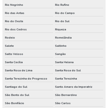
Assistencia de bomba de poço em santa catarina
Rio Negrinho
Rio Rufino
Assistencia de bomba de poço no parana
Rio das Antas
Rio do Campo
Conserto de poço artesiano em santa catarina
Rio do Oeste
Rio do Sul
Conserto de poço artesiano no parana
Rio dos Cedros
Riqueza
Rodeio
Romelândia
Manutenção de bomba de poço em santa catarina
Salete
Saltinho
Manutenção de bomba de poço no paraná
Salto Veloso
Sangão
Manutenção de bomba submersa em santa catarina
Santa Cecília
Santa Helena
Manutenção de bomba submersa no paraná
Santa Rosa de Lima
Santa Rosa do Sul
Perfurador de poço em santa catarina
Santa Terezinha do Progresso
Santa Terezinha
Perfurador de poço no parana
Santiago do Sul
Santo Amaro da Imperatriz
Perfurador de poço no rio grande do sul
São Bento do Sul
São Bernardino
Perfuração de poço em santa catarina
São Bonifácio
São Carlos
Perfuração de poço no parana