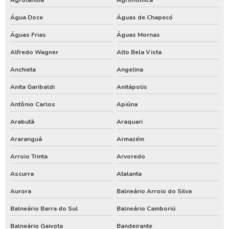
Perfuração de poço artesiano preço
Água Doce
Águas de Chapecó
Águas Frias
Águas Mornas
Perfuração de poço artesiano preço por metro
Alfredo Wagner
Alto Bela Vista
Perfuração de poço artesiano profundo
Anchieta
Angelina
Perfuração de poço artesiano valor
Anita Garibaldi
Anitápolis
Perfuração de poço artesianos melhor preço
Antônio Carlos
Apiúna
Perfuração de poço preço
Arabutã
Araquari
Perfuração de poço profundo
Araranguá
Armazém
Perfuração de poço tubular
Arroio Trinta
Arvoredo
Perfuração de poço tubular profundo
Ascurra
Atalanta
Perfuração poço artesiano projeto
Aurora
Balneário Arroio do Silva
Perfurar poço artesiano
Balneário Barra do Sul
Balneário Camboriú
Perfurar poço artesiano preço
Balneário Gaivota
Bandeirante