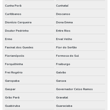
Cunha Porã
Cunhataí
Aluguel de gerador de energia
Curitibanos
Descanso
Aluguel de gerador de energia preço
Dionísio Cerqueira
Dona Emma
Aluguel de gerador de energia valor
Doutor Pedrinho
Entre Rios
Aluguel de gerador para eventos
Ermo
Erval Velho
Aluguel de geradores
Faxinal dos Guedes
Flor do Sertão
Compressor locação
Florianópolis
Formosa do Sul
Gerador de energia a diesel aluguel
Forquilhinha
Fraiburgo
Gerador de energia a diesel locação
Frei Rogério
Galvão
Gerador de energia aluguel
Garopaba
Garuva
Gerador de energia aluguel preço
Gaspar
Governador Celso Ramos
Gerador de energia locação
Grão Pará
Gravatal
Locação de compressor de ar
Guabiruba
Guaraciaba