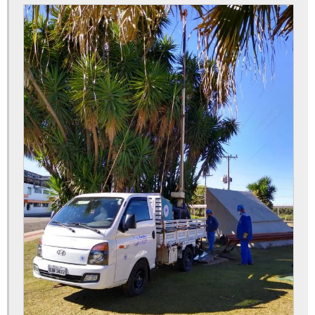
Dispensa de outorga de água
Dispensa de outorga de poço
Dispensa de outorga poço artesiano
Empresa de limpeza de poço artesiano
Empresa de perfuração de poços
Empresa de perfuração de poços artesianos
Empresa de poço artesiano
Empresa especializada em licenciamento ambiental
Empresa especializada em limpeza de poço artesiano
Empresa que fura poço artesiano
Empresas de manutenção de poços artesianos
Empresas especializada em limpeza de poços