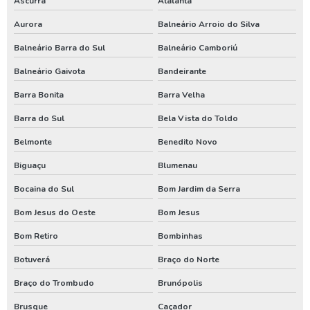
Ascurra
Atalanta
Poço artesiano preço por metro
Aurora
Balneário Arroio do Silva
Poço artesiano quanto custa
Balneário Barra do Sul
Balneário Camboriú
Poço artesiano tubular
Balneário Gaivota
Bandeirante
Barra Bonita
Barra Velha
Poço artesiano valor metro
Barra do Sul
Bela Vista do Toldo
Poço de água artesiano
Belmonte
Benedito Novo
Poço de água potável
Biguaçu
Blumenau
Preço para perfuração de poço artesiano
Bocaina do Sul
Bom Jardim da Serra
Processo de perfuração de poço artesiano
Bom Jesus do Oeste
Bom Jesus
Projeto de outorga de água
Bom Retiro
Bombinhas
Quanto custa perfuração de poço artesiano
Botuverá
Braço do Norte
Quanto custa uma outorga de poço artesiano
Braço do Trombudo
Brunópolis
Renovação de outorga de poço
Brusque
Caçador