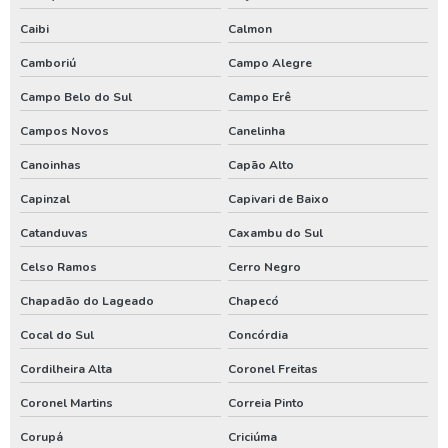
Renovação de outorga de poço artesiano
Caibi
Calmon
Requerimento de outorga de direito de uso das águas
Camboriú
Campo Alegre
Serviço de limpeza de poço artesiano
Campo Belo do Sul
Campo Erê
Serviço de perfuração de poços artesianos
Campos Novos
Canelinha
Teste de vazão poço
Canoinhas
Capão Alto
Teste de vazão poço artesiano
Capinzal
Capivari de Baixo
Tratamento de água de poço artesiano
Catanduvas
Caxambu do Sul
Valor de outorga de poço artesiano
Celso Ramos
Cerro Negro
Chapadão do Lageado
Chapecó
Valor de perfuração de poço artesiano
Cocal do Sul
Concórdia
Instalação de poço
Cordilheira Alta
Coronel Freitas
Tubulação para poço artesiano
Coronel Martins
Correia Pinto
Aluguel de compressor de ar
Corupá
Criciúma
Aluguel de compressor de ar preço