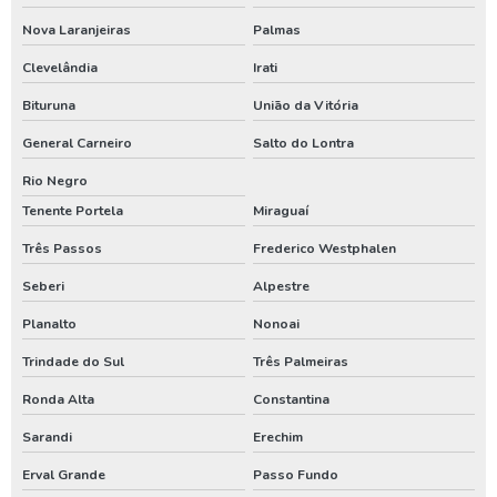
Outorga de poço tubular
Nova Laranjeiras
Palmas
Clevelândia
Irati
Outorga para perfuração de poço artesiano
Bituruna
União da Vitória
Perfuração de poço
General Carneiro
Salto do Lontra
Perfuração de poço artesiano
Rio Negro
Perfuração de poço artesiano água
Tenente Portela
Miraguaí
Perfuração de poço artesiano preço
Três Passos
Frederico Westphalen
Perfuração de poço artesiano preço por metro
Seberi
Alpestre
Perfuração de poço artesiano profundo
Planalto
Nonoai
Perfuração de poço artesiano valor
Trindade do Sul
Três Palmeiras
Perfuração de poço artesianos melhor preço
Ronda Alta
Constantina
Perfuração de poço preço
Sarandi
Erechim
Perfuração de poço profundo
Erval Grande
Passo Fundo