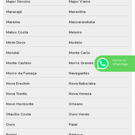
Major Gercino
Major Vieira
Limpeza de poço artesiano em santa catarina
Maracajá
Maravilha
Limpeza de poço artesiano paraná
Marema
Massaranduba
Limpeza de poço artesiano rio grande de sul
Matos Costa
Meleiro
Limpezas de poços
Mirim Doce
Modelo
Limpezas de poços em santa catarina
Mondaí
Monte Carlo
chamar no
Limpezas de poços paraná
Monte Castelo
Morro Grande
WhatsApp
Manutenção de poço no sul
Morro da Fumaça
Navegantes
Manutenção poço artesiano em santa catarina
Nova Erechim
Nova Itaberaba
Manutenção poço artesiano paraná
Nova Trento
Nova Veneza
Novo Horizonte
Orleans
Manutenção poço artesiano rio grande do sul
Otacílio Costa
Ouro Verde
Perfuração de poço artesiano em santa catarina
Ouro
Paial
Perfuração de poço artesiano no paraná
Painel
Palhoça