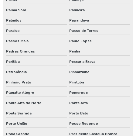
Perfuração de poço artesiano no rio grande do sul
Palma Sola
Palmeira
Poço artesiano
Palmitos
Papanduva
Poço artesiano em santa catarina
Paraíso
Passo de Torres
Poço artesiano paraná
Passos Maia
Paulo Lopes
Serviço de poço artesiano
Pedras Grandes
Penha
Assistencia de bomba de poço em santa catarina
Peritiba
Pescaria Brava
Assistencia de bomba de poço no parana
Petrolândia
Pinhalzinho
Conserto de poço artesiano em santa catarina
Pinheiro Preto
Piratuba
Conserto de poço artesiano no parana
Planalto Alegre
Pomerode
Manutenção de bomba de poço em santa catarina
Ponte Alta do Norte
Ponte Alta
Manutenção de bomba de poço no paraná
Ponte Serrada
Porto Belo
Manutenção de bomba submersa em santa catarina
Porto União
Pouso Redondo
Manutenção de bomba submersa no paraná
Praia Grande
Presidente Castello Branco