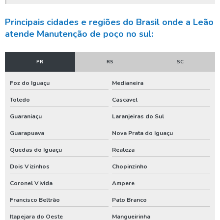
Manutenção de poço artesiano preço
Principais cidades e regiões do Brasil onde a Leão
Manutenção de poços tubulares
atende Manutenção de poço no sul:
Manutenção de poços tubulares profundos
Manutenção preventiva em poços tubulares
PR
RS
SC
Manutenção preventiva poço artesiano
Foz do Iguaçu
Medianeira
Orçamento para construção de poço artesiano
Toledo
Cascavel
Orçamento para construir poço artesiano
Guaraniaçu
Laranjeiras do Sul
Orçamento para instalar poço artesiano
Guarapuava
Nova Prata do Iguaçu
Orçamento para perfuração de poço artesiano
Quedas do Iguaçu
Realeza
Orçamento poço artesiano
Dois Vizinhos
Chopinzinho
Outorga de água para poço artesiano
Coronel Vivida
Ampere
Outorga de direito de uso do poço artesiano
Francisco Beltrão
Pato Branco
Outorga de poço artesiano
Itapejara do Oeste
Mangueirinha