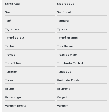
Serra Alta
Siderópolis
Sombrio
Sul Brasil
Taió
Tangará
Tigrinhos
Tijucas
Timbé do Sul
Timbó Grande
Timbó
Três Barras
Treviso
Treze de Maio
Treze Tílias
Trombudo Central
Tubarão
Tunápolis
Turvo
União do Oeste
Urubici
Urupema
Urussanga
Vargeão
Vargem Bonita
Vargem