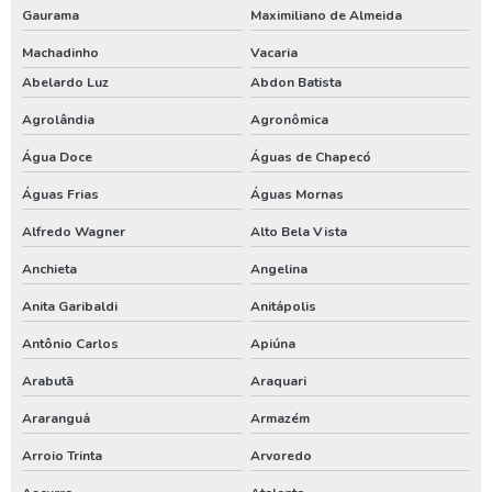
Perfuração de poço tubular
Gaurama
Maximiliano de Almeida
Perfuração de poço tubular profundo
Machadinho
Vacaria
Abelardo Luz
Abdon Batista
Perfuração poço artesiano projeto
Agrolândia
Agronômica
Perfurar poço artesiano
Água Doce
Águas de Chapecó
Perfurar poço artesiano preço
Águas Frias
Águas Mornas
Perfurar poço artesiano quanto custa
Alfredo Wagner
Alto Bela Vista
Poço artesiano custo
Anchieta
Angelina
Poço artesiano de 150 metros
Anita Garibaldi
Anitápolis
Poço artesiano empresa
Antônio Carlos
Apiúna
Poço artesiano industrial
Arabutã
Araquari
Poço artesiano orçamento
Araranguá
Armazém
Poço artesiano para irrigação
Arroio Trinta
Arvoredo
Poço artesiano perfuração