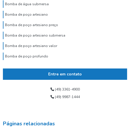
Bomba de água submersa
Bomba de poço artesiano
Bomba de poço artesiano preço
Bomba de poço artesiano submersa
Bomba de poço artesiano valor
Bomba de poço profundo
Bomba de poço submersa
Entre em contato
Bomba dosadora de cloro para poço artesiano
Bomba para poço tubular
(49) 3361-4900
(49) 9987-1444
Bomba submersa alta vazão
Bomba submersa de água
Bomba submersa leão
Páginas relacionadas
Bomba submersa para poço