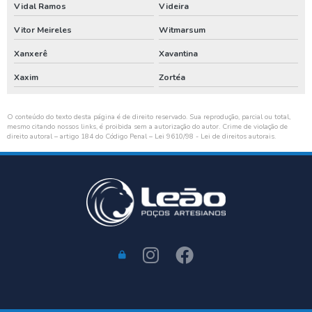
Vidal Ramos
Videira
Vitor Meireles
Witmarsum
Xanxerê
Xavantina
Xaxim
Zortéa
O conteúdo do texto desta página é de direito reservado. Sua reprodução, parcial ou total,
mesmo citando nossos links, é proibida sem a autorização do autor. Crime de violação de
direito autoral – artigo 184 do Código Penal –
Lei 9610/98 - Lei de direitos autorais
.