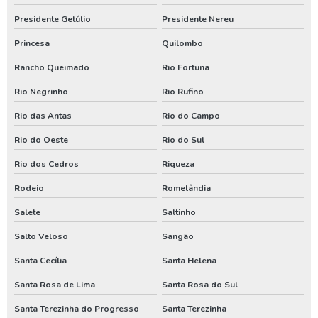
Perfurador de poço em santa catarina
Presidente Getúlio
Presidente Nereu
Princesa
Quilombo
Perfurador de poço no parana
Rancho Queimado
Rio Fortuna
Perfurador de poço no rio grande do sul
Rio Negrinho
Rio Rufino
Perfuração de poço em santa catarina
Rio das Antas
Rio do Campo
Perfuração de poço no parana
Rio do Oeste
Rio do Sul
Valor de poço artesiano em santa catarina
Rio dos Cedros
Riqueza
Valor de poço artesiano no parana
Rodeio
Romelândia
Venda de poço artesiano em santa catarina
Salete
Saltinho
Venda de poço artesiano no parana
Salto Veloso
Sangão
Santa Cecília
Santa Helena
Santa Rosa de Lima
Santa Rosa do Sul
Santa Terezinha do Progresso
Santa Terezinha