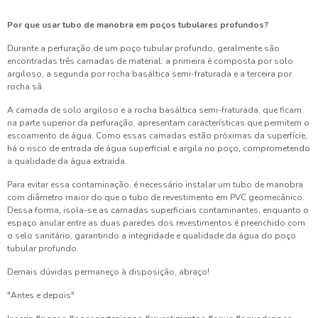
Por que usar tubo de manobra em poços tubulares profundos?
Durante a perfuração de um poço tubular profundo, geralmente são
encontradas três camadas de material: a primeira é composta por solo
argiloso, a segunda por rocha basáltica semi-fraturada e a terceira por
rocha sã.
A camada de solo argiloso e a rocha basáltica semi-fraturada, que ficam
na parte superior da perfuração, apresentam características que permitem o
escoamento de água. Como essas camadas estão próximas da superfície,
há o risco de entrada de água superficial e argila no poço, comprometendo
a qualidade da água extraída.
Para evitar essa contaminação, é necessário instalar um tubo de manobra
com diâmetro maior do que o tubo de revestimento em PVC geomecânico.
Dessa forma, isola-se as camadas superficiais contaminantes, enquanto o
espaço anular entre as duas paredes dos revestimentos é preenchido com
o selo sanitário, garantindo a integridade e qualidade da água do poço
tubular profundo.
Demais dúvidas permaneço à disposição, abraço!
"Antes e depois"