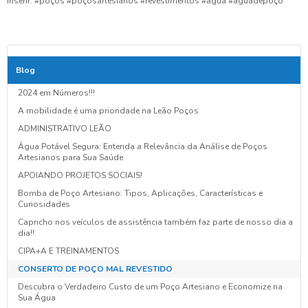
Inserir: #poços #poçosartesianos #revestimentos #agua #aguadepoço
Blog
2024 em Números!!!
A mobilidade é uma prioridade na Leão Poços
ADMINISTRATIVO LEÃO
Água Potável Segura: Entenda a Relevância da Análise de Poços
Artesianos para Sua Saúde
APOIANDO PROJETOS SOCIAIS!
Bomba de Poço Artesiano: Tipos, Aplicações, Características e
Curiosidades
Capricho nos veículos de assistência também faz parte de nosso dia a
dia!!
CIPA+A E TREINAMENTOS
CONSERTO DE POÇO MAL REVESTIDO
Descubra o Verdadeiro Custo de um Poço Artesiano e Economize na
Sua Água