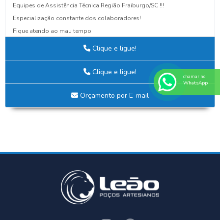
Equipes de Assistência Técnica Região Fraiburgo/SC !!!
Especialização constante dos colaboradores!
Fique atendo ao mau tempo
Guia Definitivo para Criar Projetos Elétricos Eficientes e Seguros
Clique e ligue!
NOVA AQUISIÇÃO
Nova fachada da Leão Poços Artesianos!
Clique e ligue!
chamar no
O BARATO PODE LHE CUSTAR CARO
WhatsApp
PALESTRA DE CONSCIENTIZAÇÃO NOVEMBRO AZUL!
Orçamento por E-mail
POÇO MAL INSTALADO SAÍ BARATO, MAS CUSTA CARO
Por que Avaliar a Qualidade da Água do Poço é Essencial para Sua
Saúde e Bem-Estar
Seu Poço Precisa de Espaço!!!
SIPAT 2024: Segurança em Primeiro Lugar!
Tudo o Que Você Precisa Saber Sobre a Análise da Água de Poço para
Uso Seguro