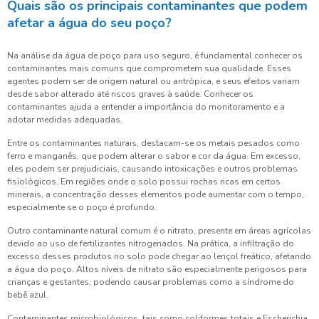
Quais são os principais contaminantes que podem
afetar a água do seu poço?
Na análise da água de poço para uso seguro, é fundamental conhecer os
contaminantes mais comuns que comprometem sua qualidade. Esses
agentes podem ser de origem natural ou antrópica, e seus efeitos variam
desde sabor alterado até riscos graves à saúde. Conhecer os
contaminantes ajuda a entender a importância do monitoramento e a
adotar medidas adequadas.
Entre os contaminantes naturais, destacam-se os metais pesados como
ferro e manganês, que podem alterar o sabor e cor da água. Em excesso,
eles podem ser prejudiciais, causando intoxicações e outros problemas
fisiológicos. Em regiões onde o solo possui rochas ricas em certos
minerais, a concentração desses elementos pode aumentar com o tempo,
especialmente se o poço é profundo.
Outro contaminante natural comum é o nitrato, presente em áreas agrícolas
devido ao uso de fertilizantes nitrogenados. Na prática, a infiltração do
excesso desses produtos no solo pode chegar ao lençol freático, afetando
a água do poço. Altos níveis de nitrato são especialmente perigosos para
crianças e gestantes, podendo causar problemas como a síndrome do
bebê azul.
Contaminantes microbiológicos, tais como coliformes totais e Escherichia