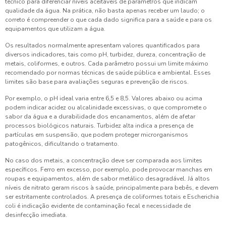
técnico para diferenciar níveis aceitáveis de parâmetros que indicam
qualidade da água. Na prática, não basta apenas receber um laudo; o
correto é compreender o que cada dado significa para a saúde e para os
equipamentos que utilizam a água.
Os resultados normalmente apresentam valores quantificados para
diversos indicadores, tais como pH, turbidez, dureza, concentração de
metais, coliformes, e outros. Cada parâmetro possui um limite máximo
recomendado por normas técnicas de saúde pública e ambiental. Esses
limites são base para avaliações seguras e prevenção de riscos.
Por exemplo, o pH ideal varia entre 6,5 e 8,5. Valores abaixo ou acima
podem indicar acidez ou alcalinidade excessivas, o que compromete o
sabor da água e a durabilidade dos encanamentos, além de afetar
processos biológicos naturais. Turbidez alta indica a presença de
partículas em suspensão, que podem proteger microrganismos
patogênicos, dificultando o tratamento.
No caso dos metais, a concentração deve ser comparada aos limites
específicos. Ferro em excesso, por exemplo, pode provocar manchas em
roupas e equipamentos, além de sabor metálico desagradável. Já altos
níveis de nitrato geram riscos à saúde, principalmente para bebês, e devem
ser estritamente controlados. A presença de coliformes totais e Escherichia
coli é indicação evidente de contaminação fecal e necessidade de
desinfecção imediata.