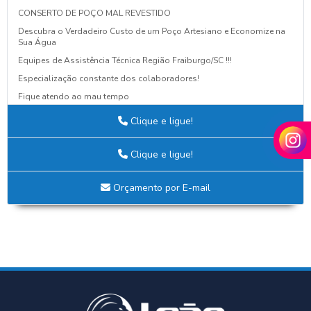
CONSERTO DE POÇO MAL REVESTIDO
Descubra o Verdadeiro Custo de um Poço Artesiano e Economize na
Sua Água
Equipes de Assistência Técnica Região Fraiburgo/SC !!!
Especialização constante dos colaboradores!
Fique atendo ao mau tempo
Guia Definitivo para Criar Projetos Elétricos Eficientes e Seguros
Clique e ligue!
NOVA AQUISIÇÃO
Nova fachada da Leão Poços Artesianos!
Clique e ligue!
O BARATO PODE LHE CUSTAR CARO
PALESTRA DE CONSCIENTIZAÇÃO NOVEMBRO AZUL!
Orçamento por E-mail
POÇO MAL INSTALADO SAÍ BARATO, MAS CUSTA CARO
Por que Avaliar a Qualidade da Água do Poço é Essencial para Sua
Saúde e Bem-Estar
Seu Poço Precisa de Espaço!!!
SIPAT 2024: Segurança em Primeiro Lugar!
Tudo o Que Você Precisa Saber Sobre a Análise da Água de Poço
para Uso Seguro