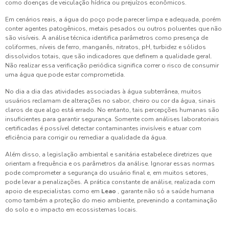
como doenças de veiculação hídrica ou prejuízos econômicos.
Em cenários reais, a água do poço pode parecer limpa e adequada, porém
conter agentes patogênicos, metais pesados ou outros poluentes que não
são visíveis. A análise técnica identifica parâmetros como presença de
coliformes, níveis de ferro, manganês, nitratos, pH, turbidez e sólidos
dissolvidos totais, que são indicadores que definem a qualidade geral.
Não realizar essa verificação periódica significa correr o risco de consumir
uma água que pode estar comprometida.
No dia a dia das atividades associadas à água subterrânea, muitos
usuários reclamam de alterações no sabor, cheiro ou cor da água, sinais
claros de que algo está errado. No entanto, tais percepções humanas são
insuficientes para garantir segurança. Somente com análises laboratoriais
certificadas é possível detectar contaminantes invisíveis e atuar com
eficiência para corrigir ou remediar a qualidade da água.
Além disso, a legislação ambiental e sanitária estabelece diretrizes que
orientam a frequência e os parâmetros da análise. Ignorar essas normas
pode comprometer a segurança do usuário final e, em muitos setores,
pode levar a penalizações. A prática constante de análise, realizada com
apoio de especialistas como em
Leao
, garante não só a saúde humana
como também a proteção do meio ambiente, prevenindo a contaminação
do solo e o impacto em ecossistemas locais.