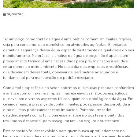
02/06/2026
Ter um poço como fonte de água é uma prática comum em muitas regiões,
seja para consumo, uso doméstico ou atividades agrícolas. Entretanto,
garantir a segurança dessa água depende diretamente da qualidade do seu
monitoramento. Na prática, a análise da água de poço não é apenas um
procedimento técnico; é uma necessidade para prevenir riscos à saúde e
evitar danos ao meio ambiente. No dia a dia das empresas e residências
que dependem dessa fonte, observar os parâmetros adequados é
fundamental para manutenção do padrão desejado.
Com ampla experiência no setor, sabemos que muitas pessoas confundem
a análise com um exame simples, mas ela envolve métodos específicos
que avaliam diversos aspectos físicos, químicos e biológicos da água. Em
cenários reais, a presença de contaminantes pode passar despercebida a
olho nu, mas pode causar sérios impactos. Portanto, entender
detalhadamente como funciona essa análise e o que fazer a partir dos
resultados é essencial para assegurar um uso seguro e sustentável.
Este conteúdo foi desenvolvido para quem busca aprofundamento no
tema, explicando desde os motivos que justificam a análise periódica até