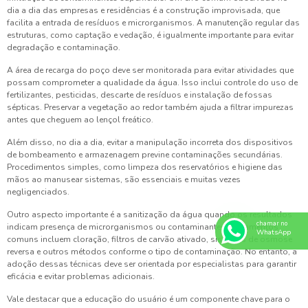
dia a dia das empresas e residências é a construção improvisada, que
facilita a entrada de resíduos e microrganismos. A manutenção regular das
estruturas, como captação e vedação, é igualmente importante para evitar
degradação e contaminação.
A área de recarga do poço deve ser monitorada para evitar atividades que
possam comprometer a qualidade da água. Isso inclui controle do uso de
fertilizantes, pesticidas, descarte de resíduos e instalação de fossas
sépticas. Preservar a vegetação ao redor também ajuda a filtrar impurezas
antes que cheguem ao lençol freático.
Além disso, no dia a dia, evitar a manipulação incorreta dos dispositivos
de bombeamento e armazenagem previne contaminações secundárias.
Procedimentos simples, como limpeza dos reservatórios e higiene das
mãos ao manusear sistemas, são essenciais e muitas vezes
negligenciados.
Outro aspecto importante é a sanitização da água quando os resultados
chamar no
indicam presença de microrganismos ou contaminantes. Tratamentos
WhatsApp
comuns incluem cloração, filtros de carvão ativado, sistemas de osmose
reversa e outros métodos conforme o tipo de contaminação. No entanto, a
adoção dessas técnicas deve ser orientada por especialistas para garantir
eficácia e evitar problemas adicionais.
Vale destacar que a educação do usuário é um componente chave para o