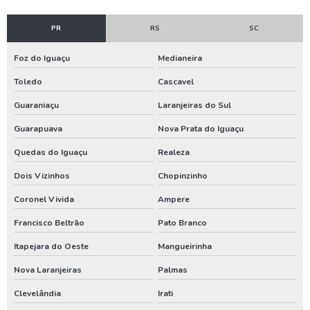
Limpeza de poço profundo
PR
RS
SC
Limpeza de poço tubular
Foz do Iguaçu
Medianeira
Limpeza de reservatório de água
Toledo
Cascavel
Limpeza de reservatório de água potável
Guaraniaçu
Laranjeiras do Sul
Limpeza e desinfecção de poços
Guarapuava
Nova Prata do Iguaçu
Limpeza e desinfecção de poços artesianos
Quedas do Iguaçu
Realeza
Limpeza e manutenção de poços
Dois Vizinhos
Chopinzinho
Limpeza e manutenção de poços artesianos
Coronel Vivida
Ampere
Locadora de geradores
Francisco Beltrão
Pato Branco
Itapejara do Oeste
Mangueirinha
Manutenção de bomba de poço artesiano
Nova Laranjeiras
Palmas
Manutenção de bomba submersa
Clevelândia
Irati
Manutenção de poço artesiano