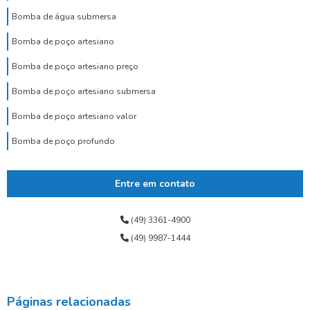
Bomba de água submersa
Bomba de poço artesiano
Bomba de poço artesiano preço
Bomba de poço artesiano submersa
Bomba de poço artesiano valor
Bomba de poço profundo
Bomba de poço submersa
Entre em contato
Bomba dosadora de cloro para poço artesiano
Bomba para poço tubular
(49) 3361-4900
(49) 9987-1444
Bomba submersa alta vazão
Bomba submersa de água
Bomba submersa leão
Páginas relacionadas