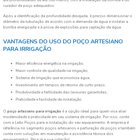
até profundidades de até 300 metros, com a instalação da bomba e do
curador de poço adequados.
Após a identificação da profundidade desejada, é preciso dimensionar o
diâmetro da tubulação de acordo com a demanda de água e instalar a
bomba energizada e à prova de explosões para captação da água.
VANTAGENS DO USO DO POÇO ARTESIANO
PARA IRRIGAÇÃO
Maior eficiência energética na irrigação;
Maior controle de qualidade na irrigação;
Sistema de irrigação que economiza água;
Investimento em tempos de retorno de curto prazo;
Produtividade e fertilidade das lavouras garantidas;
Praticidade e facilidade de instalação.
O
poço artesiano para irrigação
é a opção ideal para quem visa aliar
modernidade e praticidade em seu sistema de irrigação. Por isso, conte
com a Leão Poços para a instalação do seu equipamento. A empresa é
referência no segmento poços artesianos e perfuração de poços e também
conta com soluções em manutenção e assistência técnica dos
equipamentos. Peça já a sua cotação!