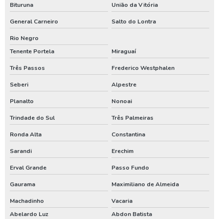
Bituruna
União da Vitória
Manutenção de poço artesiano preço
General Carneiro
Salto do Lontra
Manutenção de poços tubulares
Rio Negro
Manutenção de poços tubulares profundos
Tenente Portela
Miraguaí
Manutenção preventiva em poços tubulares
Três Passos
Frederico Westphalen
Manutenção preventiva poço artesiano
Seberi
Alpestre
Orçamento para construção de poço artesiano
Planalto
Nonoai
Orçamento para construir poço artesiano
Trindade do Sul
Três Palmeiras
Orçamento para instalar poço artesiano
Ronda Alta
Constantina
Orçamento para perfuração de poço artesiano
Sarandi
Erechim
Orçamento poço artesiano
Erval Grande
Passo Fundo
Outorga de água para poço artesiano
Gaurama
Maximiliano de Almeida
Machadinho
Vacaria
Outorga de direito de uso do poço artesiano
Abelardo Luz
Abdon Batista