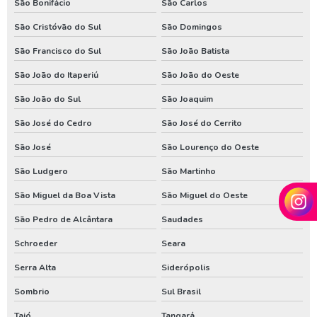
Manutenção de bomba submersa no paraná
São Bonifácio
São Carlos
Perfurador de poço em santa catarina
São Cristóvão do Sul
São Domingos
São Francisco do Sul
São João Batista
Perfurador de poço no parana
São João do Itaperiú
São João do Oeste
Perfurador de poço no rio grande do sul
São João do Sul
São Joaquim
Perfuração de poço em santa catarina
São José do Cedro
São José do Cerrito
Perfuração de poço no parana
São José
São Lourenço do Oeste
Valor de poço artesiano em santa catarina
São Ludgero
São Martinho
Valor de poço artesiano no parana
São Miguel da Boa Vista
São Miguel do Oeste
Venda de poço artesiano em santa catarina
São Pedro de Alcântara
Saudades
Venda de poço artesiano no parana
Schroeder
Seara
Serra Alta
Siderópolis
Sombrio
Sul Brasil
Taió
Tangará