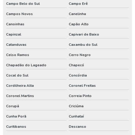
Poço artesiano perfuração
Campo Belo do Sul
Campo Erê
Poço artesiano preço por metro
Campos Novos
Canelinha
Poço artesiano quanto custa
Canoinhas
Capão Alto
Poço artesiano tubular
Capinzal
Capivari de Baixo
Catanduvas
Caxambu do Sul
Poço artesiano valor metro
Celso Ramos
Cerro Negro
Poço de água artesiano
Chapadão do Lageado
Chapecó
Poço de água potável
Cocal do Sul
Concórdia
Preço para perfuração de poço artesiano
Cordilheira Alta
Coronel Freitas
Processo de perfuração de poço artesiano
Coronel Martins
Correia Pinto
Projeto de outorga de água
Corupá
Criciúma
Quanto custa perfuração de poço artesiano
Cunha Porã
Cunhataí
Quanto custa uma outorga de poço artesiano
Curitibanos
Descanso
Renovação de outorga de poço