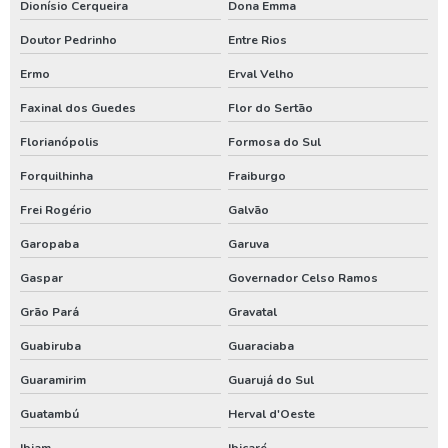
Dionísio Cerqueira
Dona Emma
Renovação de outorga de poço artesiano
Doutor Pedrinho
Entre Rios
Requerimento de outorga de direito de uso das águas
Ermo
Erval Velho
Serviço de limpeza de poço artesiano
Faxinal dos Guedes
Flor do Sertão
Serviço de perfuração de poços artesianos
Florianópolis
Formosa do Sul
Teste de vazão poço
Forquilhinha
Fraiburgo
Teste de vazão poço artesiano
Frei Rogério
Galvão
Tratamento de água de poço artesiano
Garopaba
Garuva
Valor de outorga de poço artesiano
Gaspar
Governador Celso Ramos
Grão Pará
Gravatal
Valor de perfuração de poço artesiano
Guabiruba
Guaraciaba
Instalação de poço
Guaramirim
Guarujá do Sul
Tubulação para poço artesiano
Guatambú
Herval d'Oeste
Aluguel de compressor de ar