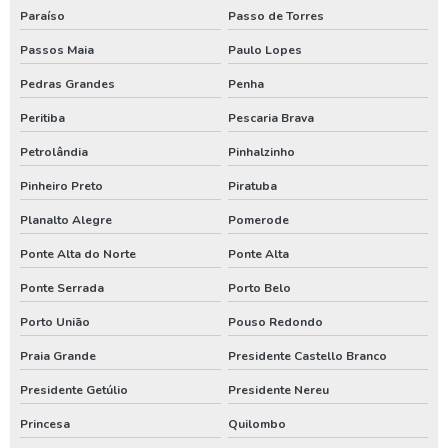
Paraíso
Passo de Torres
Limpeza de poço artesiano em santa catarina
Passos Maia
Paulo Lopes
Limpeza de poço artesiano paraná
Pedras Grandes
Penha
Limpeza de poço artesiano rio grande de sul
Peritiba
Pescaria Brava
Limpezas de poços
Petrolândia
Pinhalzinho
Limpezas de poços em santa catarina
Pinheiro Preto
Piratuba
Limpezas de poços paraná
Planalto Alegre
Pomerode
Manutenção de poço no sul
Ponte Alta do Norte
Ponte Alta
Manutenção poço artesiano em santa catarina
Ponte Serrada
Porto Belo
Manutenção poço artesiano paraná
Porto União
Pouso Redondo
Praia Grande
Presidente Castello Branco
Manutenção poço artesiano rio grande do sul
Presidente Getúlio
Presidente Nereu
Perfuração de poço artesiano em santa catarina
Princesa
Quilombo
Perfuração de poço artesiano no paraná