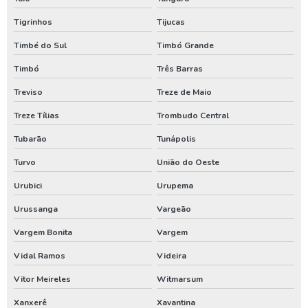
Tigrinhos
Tijucas
Timbé do Sul
Timbó Grande
Timbó
Três Barras
Treviso
Treze de Maio
Treze Tílias
Trombudo Central
Tubarão
Tunápolis
Turvo
União do Oeste
Urubici
Urupema
Urussanga
Vargeão
Vargem Bonita
Vargem
Vidal Ramos
Videira
Vitor Meireles
Witmarsum
Xanxerê
Xavantina