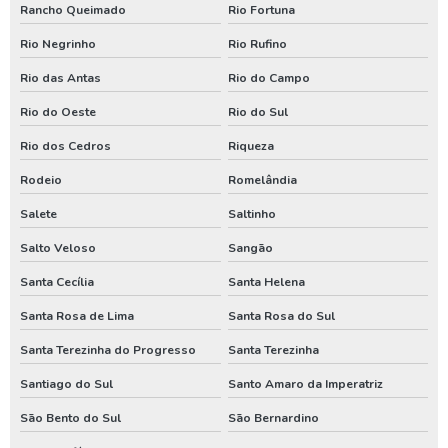
Rancho Queimado
Rio Fortuna
Perfuração de poço artesiano no rio grande do sul
Rio Negrinho
Rio Rufino
Poço artesiano
Rio das Antas
Rio do Campo
Poço artesiano em santa catarina
Rio do Oeste
Rio do Sul
Poço artesiano paraná
Rio dos Cedros
Riqueza
Serviço de poço artesiano
Rodeio
Romelândia
Assistencia de bomba de poço em santa catarina
Salete
Saltinho
Assistencia de bomba de poço no parana
Salto Veloso
Sangão
Conserto de poço artesiano em santa catarina
Santa Cecília
Santa Helena
Conserto de poço artesiano no parana
Santa Rosa de Lima
Santa Rosa do Sul
Manutenção de bomba de poço em santa catarina
Santa Terezinha do Progresso
Santa Terezinha
Manutenção de bomba de poço no paraná
Santiago do Sul
Santo Amaro da Imperatriz
Manutenção de bomba submersa em santa catarina
São Bento do Sul
São Bernardino