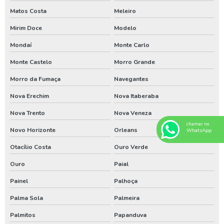
Análise de água de poço em sc
Matos Costa
Meleiro
Bomba de poço artesiano em santa catarina
Mirim Doce
Modelo
Bomba de poço artesiano no paraná
Mondaí
Monte Carlo
Bomba de poço artesiano no rio grande do sul
Monte Castelo
Morro Grande
Bomba submersa para poço em sc
Morro da Fumaça
Navegantes
Nova Erechim
Nova Itaberaba
Bomba submersa para poço no pr
Nova Trento
Nova Veneza
Bomba submersa para poço no rs
chamar no
Novo Horizonte
Orleans
WhatsApp
Empresa de poço artesiano no sul do brasil
Otacílio Costa
Ouro Verde
Empresa especializada em limpeza de poço artesiano
Ouro
Paial
Especialista em perfuração de poço no paraná
Painel
Palhoça
Especialista em perfuração de poço no rio grande do sul
Palma Sola
Palmeira
Especialista em perfuração de poços em santa catarina
Palmitos
Papanduva
Licenciamento ambiental em santa catarina