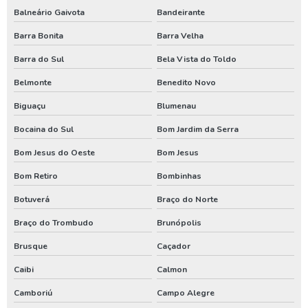
Balneário Gaivota
Bandeirante
Perfuração de poço tubular
Barra Bonita
Barra Velha
Perfuração de poço tubular profundo
Barra do Sul
Bela Vista do Toldo
Perfuração poço artesiano projeto
Belmonte
Benedito Novo
Perfurar poço artesiano
Biguaçu
Blumenau
Perfurar poço artesiano preço
Bocaina do Sul
Bom Jardim da Serra
Perfurar poço artesiano quanto custa
Bom Jesus do Oeste
Bom Jesus
Poço artesiano custo
Bom Retiro
Bombinhas
Poço artesiano de 150 metros
Botuverá
Braço do Norte
Poço artesiano empresa
Braço do Trombudo
Brunópolis
Poço artesiano industrial
Brusque
Caçador
Poço artesiano orçamento
Caibi
Calmon
Poço artesiano para irrigação
Camboriú
Campo Alegre