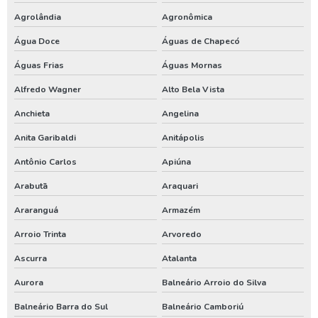
Outorga de poço artesiano
Agrolândia
Agronômica
Outorga de poço tubular
Água Doce
Águas de Chapecó
Outorga para perfuração de poço artesiano
Águas Frias
Águas Mornas
Perfuração de poço
Alfredo Wagner
Alto Bela Vista
Perfuração de poço artesiano
Anchieta
Angelina
Perfuração de poço artesiano água
Anita Garibaldi
Anitápolis
Perfuração de poço artesiano preço
Antônio Carlos
Apiúna
Perfuração de poço artesiano preço por metro
Arabutã
Araquari
Perfuração de poço artesiano profundo
Araranguá
Armazém
Perfuração de poço artesiano valor
Arroio Trinta
Arvoredo
Perfuração de poço artesianos melhor preço
Ascurra
Atalanta
Perfuração de poço preço
Aurora
Balneário Arroio do Silva
Balneário Barra do Sul
Balneário Camboriú
Perfuração de poço profundo