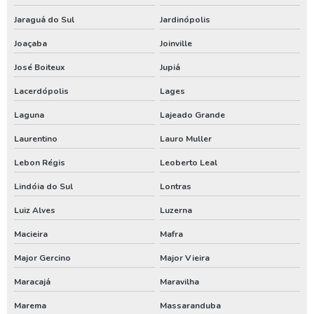
Jaraguá do Sul
Jardinópolis
Locação de compressor de ar a diesel
Joaçaba
Joinville
Locação de compressor de ar comprimido
José Boiteux
Jupiá
Locação de gerador
Lacerdópolis
Lages
Locação de gerador de energia
Laguna
Lajeado Grande
Locação de gerador preço
Laurentino
Lauro Muller
Locação de gerador valor
Lebon Régis
Leoberto Leal
Locação gerador 250 kva
Lindóia do Sul
Lontras
Valor locação gerador de energia
Luiz Alves
Luzerna
Aluguel de compressor de ar em sc
Macieira
Mafra
Aluguel de compressor de ar no pr
Major Gercino
Major Vieira
Aluguel de compressor de ar no rs
Maracajá
Maravilha
Análise de água de poço santa catarina
Marema
Massaranduba