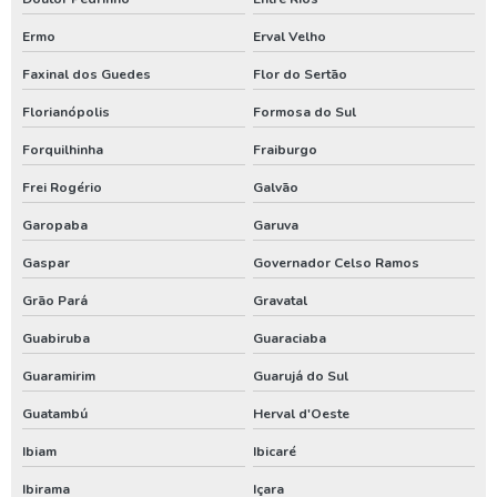
Ermo
Erval Velho
Serviço de limpeza de poço artesiano
Faxinal dos Guedes
Flor do Sertão
Serviço de perfuração de poços artesianos
Florianópolis
Formosa do Sul
Teste de vazão poço
Forquilhinha
Fraiburgo
Teste de vazão poço artesiano
Frei Rogério
Galvão
Tratamento de água de poço artesiano
Garopaba
Garuva
Valor de outorga de poço artesiano
Gaspar
Governador Celso Ramos
Valor de perfuração de poço artesiano
Grão Pará
Gravatal
Instalação de poço
Guabiruba
Guaraciaba
Tubulação para poço artesiano
Guaramirim
Guarujá do Sul
Aluguel de compressor de ar
Guatambú
Herval d'Oeste
Aluguel de compressor de ar preço
Ibiam
Ibicaré
Aluguel de gerador de energia
Ibirama
Içara