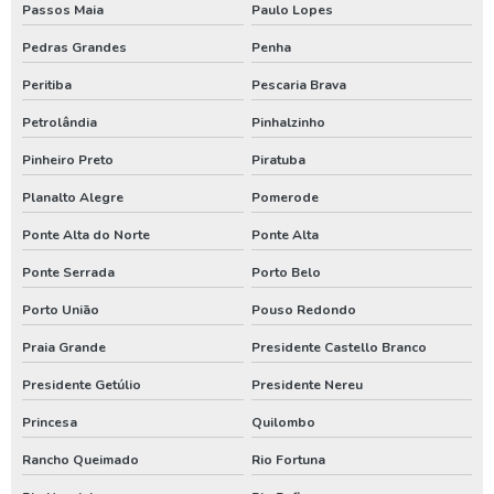
Limpeza de poço artesiano paraná
Passos Maia
Paulo Lopes
Limpeza de poço artesiano rio grande de sul
Pedras Grandes
Penha
Peritiba
Pescaria Brava
Limpezas de poços
Petrolândia
Pinhalzinho
Limpezas de poços em santa catarina
Pinheiro Preto
Piratuba
Limpezas de poços paraná
Planalto Alegre
Pomerode
Manutenção de poço no sul
Ponte Alta do Norte
Ponte Alta
Manutenção poço artesiano em santa catarina
Ponte Serrada
Porto Belo
Manutenção poço artesiano paraná
Porto União
Pouso Redondo
Manutenção poço artesiano rio grande do sul
Praia Grande
Presidente Castello Branco
Perfuração de poço artesiano em santa catarina
Presidente Getúlio
Presidente Nereu
Perfuração de poço artesiano no paraná
Princesa
Quilombo
Perfuração de poço artesiano no rio grande do sul
Rancho Queimado
Rio Fortuna
Poço artesiano