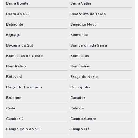
Barra Bonita
Barra Velha
Perfuração poço artesiano projeto
Barra do Sul
Bela Vista do Toldo
Perfurar poço artesiano
Belmonte
Benedito Novo
Perfurar poço artesiano preço
Biguaçu
Blumenau
Perfurar poço artesiano quanto custa
Bocaina do Sul
Bom Jardim da Serra
Poço artesiano custo
Bom Jesus do Oeste
Bom Jesus
Poço artesiano de 150 metros
Bom Retiro
Bombinhas
Poço artesiano empresa
Botuverá
Braço do Norte
Poço artesiano industrial
Braço do Trombudo
Brunópolis
Brusque
Caçador
Poço artesiano orçamento
Caibi
Calmon
Poço artesiano para irrigação
Camboriú
Campo Alegre
Poço artesiano perfuração
Campo Belo do Sul
Campo Erê
Poço artesiano preço por metro