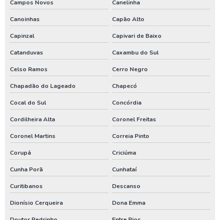
Campos Novos
Canelinha
Poço artesiano quanto custa
Canoinhas
Capão Alto
Poço artesiano tubular
Capinzal
Capivari de Baixo
Poço artesiano valor metro
Catanduvas
Caxambu do Sul
Poço de água artesiano
Celso Ramos
Cerro Negro
Poço de água potável
Chapadão do Lageado
Chapecó
Preço para perfuração de poço artesiano
Cocal do Sul
Concórdia
Processo de perfuração de poço artesiano
Cordilheira Alta
Coronel Freitas
Projeto de outorga de água
Coronel Martins
Correia Pinto
Quanto custa perfuração de poço artesiano
Corupá
Criciúma
Quanto custa uma outorga de poço artesiano
Cunha Porã
Cunhataí
Renovação de outorga de poço
Curitibanos
Descanso
Renovação de outorga de poço artesiano
Dionísio Cerqueira
Dona Emma
Requerimento de outorga de direito de uso das águas
Doutor Pedrinho
Entre Rios