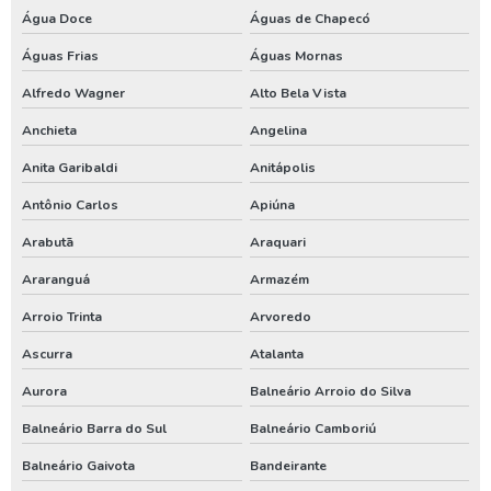
Outorga para perfuração de poço artesiano
Água Doce
Águas de Chapecó
Perfuração de poço
Águas Frias
Águas Mornas
Perfuração de poço artesiano
Alfredo Wagner
Alto Bela Vista
Perfuração de poço artesiano água
Anchieta
Angelina
Anita Garibaldi
Anitápolis
Perfuração de poço artesiano preço
Antônio Carlos
Apiúna
Perfuração de poço artesiano preço por metro
Arabutã
Araquari
Perfuração de poço artesiano profundo
Araranguá
Armazém
Perfuração de poço artesiano valor
Arroio Trinta
Arvoredo
Perfuração de poço artesianos melhor preço
Ascurra
Atalanta
Perfuração de poço preço
Aurora
Balneário Arroio do Silva
Perfuração de poço profundo
Balneário Barra do Sul
Balneário Camboriú
Perfuração de poço tubular
Balneário Gaivota
Bandeirante
Perfuração de poço tubular profundo