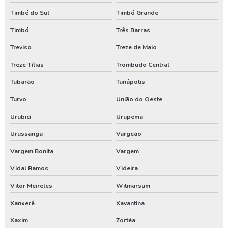
Timbé do Sul
Timbó Grande
Timbó
Três Barras
Treviso
Treze de Maio
Treze Tílias
Trombudo Central
Tubarão
Tunápolis
Turvo
União do Oeste
Urubici
Urupema
Urussanga
Vargeão
Vargem Bonita
Vargem
Vidal Ramos
Videira
Vitor Meireles
Witmarsum
Xanxerê
Xavantina
Xaxim
Zortéa