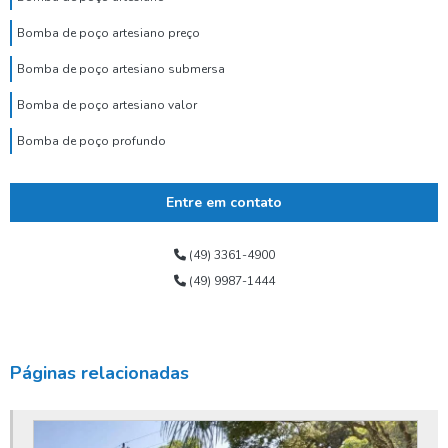
Bomba de poço artesiano preço
Bomba de poço artesiano submersa
Bomba de poço artesiano valor
Bomba de poço profundo
Bomba de poço submersa
Entre em contato
Bomba dosadora de cloro para poço artesiano
Bomba para poço tubular
(49) 3361-4900
(49) 9987-1444
Bomba submersa alta vazão
Bomba submersa de água
Bomba submersa leão
Páginas relacionadas
Bomba submersa para poço
Bomba submersa para poço artesiano