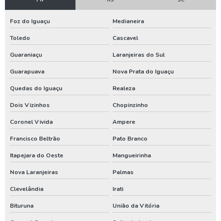
Limpeza de poço tubular
Limpeza de reservatório de água
Foz do Iguaçu
Medianeira
Toledo
Cascavel
Limpeza de reservatório de água potável
Guaraniaçu
Laranjeiras do Sul
Limpeza e desinfecção de poços
Guarapuava
Nova Prata do Iguaçu
Limpeza e desinfecção de poços artesianos
Quedas do Iguaçu
Realeza
Limpeza e manutenção de poços
Dois Vizinhos
Chopinzinho
Limpeza e manutenção de poços artesianos
Coronel Vivida
Ampere
Locadora de geradores
Francisco Beltrão
Pato Branco
Manutenção de bomba de poço artesiano
Itapejara do Oeste
Mangueirinha
Manutenção de bomba submersa
Nova Laranjeiras
Palmas
Manutenção de poço artesiano
Clevelândia
Irati
Manutenção de poço artesiano preço
Bituruna
União da Vitória
Manutenção de poços tubulares