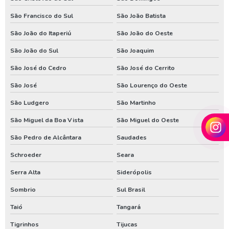
Perfurador de poço no parana
São Francisco do Sul
São João Batista
Perfurador de poço no rio grande do sul
São João do Itaperiú
São João do Oeste
Perfuração de poço em santa catarina
São João do Sul
São Joaquim
Perfuração de poço no parana
São José do Cedro
São José do Cerrito
Valor de poço artesiano em santa catarina
São José
São Lourenço do Oeste
Valor de poço artesiano no parana
São Ludgero
São Martinho
Venda de poço artesiano em santa catarina
São Miguel da Boa Vista
São Miguel do Oeste
Venda de poço artesiano no parana
São Pedro de Alcântara
Saudades
Schroeder
Seara
Serra Alta
Siderópolis
Sombrio
Sul Brasil
Taió
Tangará
Tigrinhos
Tijucas