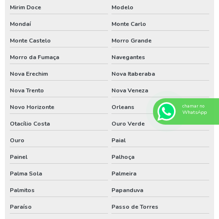
Mirim Doce
Modelo
Bomba de poço artesiano no paraná
Mondaí
Monte Carlo
Bomba de poço artesiano no rio grande do sul
Monte Castelo
Morro Grande
Bomba submersa para poço em sc
Morro da Fumaça
Navegantes
Bomba submersa para poço no pr
Nova Erechim
Nova Itaberaba
Bomba submersa para poço no rs
Nova Trento
Nova Veneza
Empresa de poço artesiano no sul do brasil
Novo Horizonte
Orleans
chamar no
WhatsApp
Empresa especializada em limpeza de poço artesiano
Otacílio Costa
Ouro Verde
Especialista em perfuração de poço no paraná
Ouro
Paial
Especialista em perfuração de poço no rio grande do sul
Painel
Palhoça
Especialista em perfuração de poços em santa catarina
Palma Sola
Palmeira
Licenciamento ambiental em santa catarina
Palmitos
Papanduva
Limpeza de poço artesiano em santa catarina
Paraíso
Passo de Torres