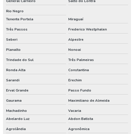
General Carneiro
Salto do Lontra
Manutenção de poços tubulares profundos
Rio Negro
Manutenção preventiva em poços tubulares
Tenente Portela
Miraguaí
Manutenção preventiva poço artesiano
Três Passos
Frederico Westphalen
Seberi
Alpestre
Orçamento para construção de poço artesiano
Planalto
Nonoai
Orçamento para construir poço artesiano
Trindade do Sul
Três Palmeiras
Orçamento para instalar poço artesiano
Ronda Alta
Constantina
Orçamento para perfuração de poço artesiano
Sarandi
Erechim
Orçamento poço artesiano
Erval Grande
Passo Fundo
Outorga de água para poço artesiano
Gaurama
Maximiliano de Almeida
Outorga de direito de uso do poço artesiano
Machadinho
Vacaria
Outorga de poço artesiano
Abelardo Luz
Abdon Batista
Outorga de poço tubular
Agrolândia
Agronômica