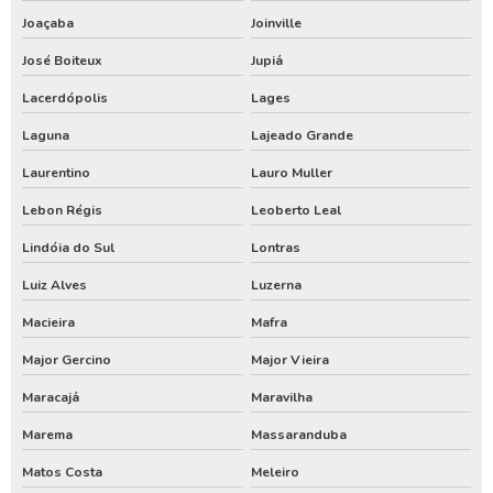
Locação de compressor de ar comprimido
Joaçaba
Joinville
Locação de gerador
José Boiteux
Jupiá
Locação de gerador de energia
Lacerdópolis
Lages
Locação de gerador preço
Laguna
Lajeado Grande
Locação de gerador valor
Laurentino
Lauro Muller
Locação gerador 250 kva
Lebon Régis
Leoberto Leal
Valor locação gerador de energia
Lindóia do Sul
Lontras
Aluguel de compressor de ar em sc
Luiz Alves
Luzerna
Aluguel de compressor de ar no pr
Macieira
Mafra
Aluguel de compressor de ar no rs
Major Gercino
Major Vieira
Maracajá
Maravilha
Análise de água de poço santa catarina
Marema
Massaranduba
Análise de água de poço em sc
Matos Costa
Meleiro
Bomba de poço artesiano em santa catarina