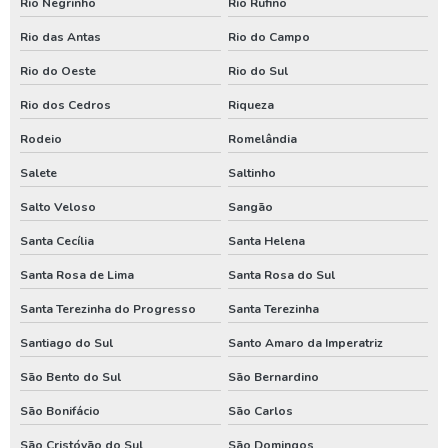
Rio Negrinho
Rio Rufino
Poço artesiano em santa catarina
Rio das Antas
Rio do Campo
Poço artesiano paraná
Rio do Oeste
Rio do Sul
Serviço de poço artesiano
Rio dos Cedros
Riqueza
Assistencia de bomba de poço em santa catarina
Rodeio
Romelândia
Assistencia de bomba de poço no parana
Salete
Saltinho
Conserto de poço artesiano em santa catarina
Salto Veloso
Sangão
Santa Cecília
Santa Helena
Conserto de poço artesiano no parana
Santa Rosa de Lima
Santa Rosa do Sul
Manutenção de bomba de poço em santa catarina
Santa Terezinha do Progresso
Santa Terezinha
Manutenção de bomba de poço no paraná
Santiago do Sul
Santo Amaro da Imperatriz
Manutenção de bomba submersa em santa catarina
São Bento do Sul
São Bernardino
Manutenção de bomba submersa no paraná
São Bonifácio
São Carlos
Perfurador de poço em santa catarina
São Cristóvão do Sul
São Domingos