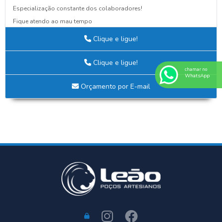
Especialização constante dos colaboradores!
Fique atendo ao mau tempo
Guia Definitivo para Criar Projetos Elétricos Eficientes e Seguros
Clique e ligue!
NOVA AQUISIÇÃO
Nova fachada da Leão Poços Artesianos!
Clique e ligue!
chamar no
O BARATO PODE LHE CUSTAR CARO
WhatsApp
PALESTRA DE CONSCIENTIZAÇÃO NOVEMBRO AZUL!
Orçamento por E-mail
POÇO MAL INSTALADO SAÍ BARATO, MAS CUSTA CARO
Por que Avaliar a Qualidade da Água do Poço é Essencial para Sua
Saúde e Bem-Estar
Seu Poço Precisa de Espaço!!!
SIPAT 2024: Segurança em Primeiro Lugar!
Tudo o Que Você Precisa Saber Sobre a Análise da Água de Poço para
Uso Seguro