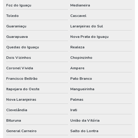
Foz do Iguaçu
Medianeira
Outorga para perfuração de poço artesiano
Toledo
Cascavel
Perfuração de poço
Guaraniaçu
Laranjeiras do Sul
Perfuração de poço artesiano
Guarapuava
Nova Prata do Iguaçu
Perfuração de poço artesiano água
Quedas do Iguaçu
Realeza
Perfuração de poço artesiano preço
Dois Vizinhos
Chopinzinho
Perfuração de poço artesiano preço por metro
Coronel Vivida
Ampere
Perfuração de poço artesiano profundo
Francisco Beltrão
Pato Branco
Perfuração de poço artesiano valor
Itapejara do Oeste
Mangueirinha
Perfuração de poço artesianos melhor preço
Nova Laranjeiras
Palmas
Perfuração de poço preço
Clevelândia
Irati
Perfuração de poço profundo
Bituruna
União da Vitória
General Carneiro
Salto do Lontra
Perfuração de poço tubular