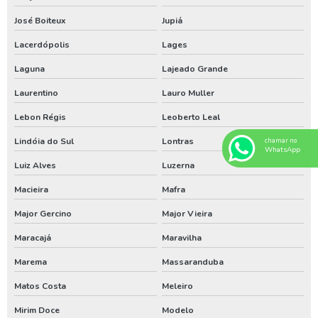
Limpeza de poço artesiano paraná
José Boiteux
Jupiá
Limpeza de poço artesiano rio grande de sul
Lacerdópolis
Lages
Laguna
Lajeado Grande
Limpezas de poços
Laurentino
Lauro Muller
Limpezas de poços em santa catarina
Lebon Régis
Leoberto Leal
Limpezas de poços paraná
Lindóia do Sul
Lontras
chamar no
Manutenção de poço no sul
WhatsApp
Luiz Alves
Luzerna
Manutenção poço artesiano em santa catarina
Macieira
Mafra
Manutenção poço artesiano paraná
Major Gercino
Major Vieira
Manutenção poço artesiano rio grande do sul
Maracajá
Maravilha
Perfuração de poço artesiano em santa catarina
Marema
Massaranduba
Perfuração de poço artesiano no paraná
Matos Costa
Meleiro
Perfuração de poço artesiano no rio grande do sul
Mirim Doce
Modelo