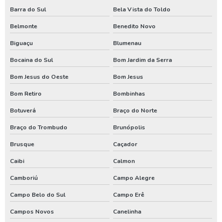
Requerimento de outorga de direito de uso das águas
Barra do Sul
Bela Vista do Toldo
Belmonte
Benedito Novo
Serviço de limpeza de poço artesiano
Biguaçu
Blumenau
Serviço de perfuração de poços artesianos
Bocaina do Sul
Bom Jardim da Serra
Teste de vazão poço
Bom Jesus do Oeste
Bom Jesus
Teste de vazão poço artesiano
Bom Retiro
Bombinhas
Tratamento de água de poço artesiano
Botuverá
Braço do Norte
Valor de outorga de poço artesiano
Braço do Trombudo
Brunópolis
Valor de perfuração de poço artesiano
Brusque
Caçador
Instalação de poço
Caibi
Calmon
Tubulação para poço artesiano
Camboriú
Campo Alegre
Aluguel de compressor de ar
Campo Belo do Sul
Campo Erê
Aluguel de compressor de ar preço
Campos Novos
Canelinha