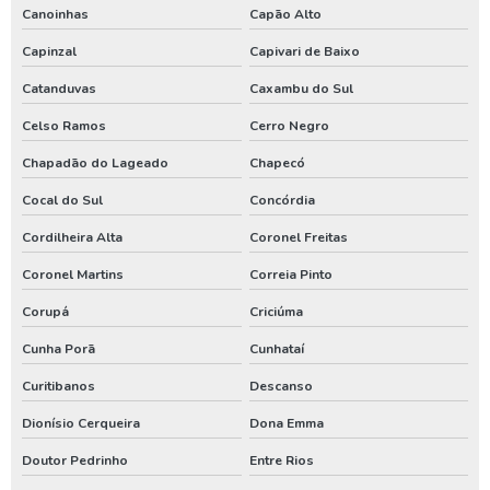
Aluguel de gerador de energia
Canoinhas
Capão Alto
Aluguel de gerador de energia preço
Capinzal
Capivari de Baixo
Aluguel de gerador de energia valor
Catanduvas
Caxambu do Sul
Aluguel de gerador para eventos
Celso Ramos
Cerro Negro
Aluguel de geradores
Chapadão do Lageado
Chapecó
Compressor locação
Cocal do Sul
Concórdia
Cordilheira Alta
Coronel Freitas
Gerador de energia a diesel aluguel
Coronel Martins
Correia Pinto
Gerador de energia a diesel locação
Corupá
Criciúma
Gerador de energia aluguel
Cunha Porã
Cunhataí
Gerador de energia aluguel preço
Curitibanos
Descanso
Gerador de energia locação
Dionísio Cerqueira
Dona Emma
Locação de compressor de ar
Doutor Pedrinho
Entre Rios
Locação de compressor de ar a diesel