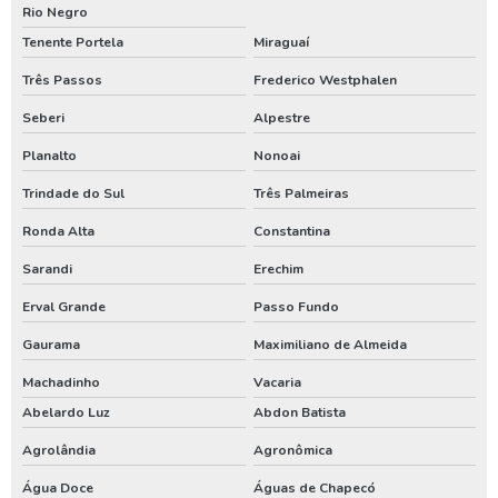
Rio Negro
Perfuração de poço tubular profundo
Tenente Portela
Miraguaí
Perfuração poço artesiano projeto
Três Passos
Frederico Westphalen
Perfurar poço artesiano
Seberi
Alpestre
Perfurar poço artesiano preço
Planalto
Nonoai
Perfurar poço artesiano quanto custa
Trindade do Sul
Três Palmeiras
Poço artesiano custo
Ronda Alta
Constantina
Poço artesiano de 150 metros
Sarandi
Erechim
Poço artesiano empresa
Erval Grande
Passo Fundo
Poço artesiano industrial
Gaurama
Maximiliano de Almeida
Poço artesiano orçamento
Machadinho
Vacaria
Abelardo Luz
Abdon Batista
Poço artesiano para irrigação
Agrolândia
Agronômica
Poço artesiano perfuração
Água Doce
Águas de Chapecó
Poço artesiano preço por metro