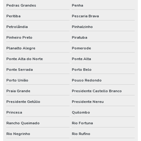
Pedras Grandes
Penha
Perfurador de poço no parana
Peritiba
Pescaria Brava
Perfurador de poço no rio grande do sul
Petrolândia
Pinhalzinho
Perfuração de poço em santa catarina
Pinheiro Preto
Piratuba
Perfuração de poço no parana
Planalto Alegre
Pomerode
Valor de poço artesiano em santa catarina
Ponte Alta do Norte
Ponte Alta
Valor de poço artesiano no parana
Ponte Serrada
Porto Belo
Venda de poço artesiano em santa catarina
Porto União
Pouso Redondo
Venda de poço artesiano no parana
Praia Grande
Presidente Castello Branco
Presidente Getúlio
Presidente Nereu
Princesa
Quilombo
Rancho Queimado
Rio Fortuna
Rio Negrinho
Rio Rufino