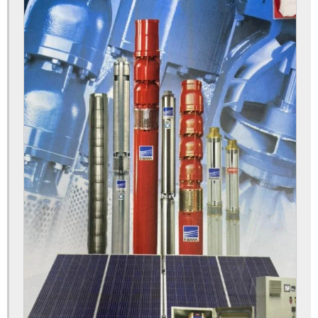
Bomba submersa para poço artesiano
Bomba submersa para poço profundo
Bomba submersa valor
Bomba submersível para poço
Conserto de bomba submersa
Conserto de poço
Conserto de poço artesiano
Construção de poço artesiano
Construção de poços
Construção de poços tubulares
Consultoria e licenciamento ambiental
Custo de perfuração de poço artesiano
Dispensa de outorga de água