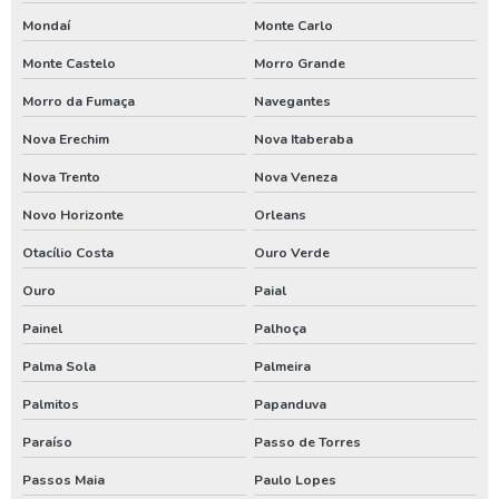
Poço artesiano
Mondaí
Monte Carlo
Poço artesiano em santa catarina
Monte Castelo
Morro Grande
Poço artesiano paraná
Morro da Fumaça
Navegantes
Serviço de poço artesiano
Nova Erechim
Nova Itaberaba
Assistencia de bomba de poço em santa catarina
Nova Trento
Nova Veneza
Assistencia de bomba de poço no parana
Novo Horizonte
Orleans
Conserto de poço artesiano em santa catarina
Otacílio Costa
Ouro Verde
Ouro
Paial
Conserto de poço artesiano no parana
Painel
Palhoça
Manutenção de bomba de poço em santa catarina
Palma Sola
Palmeira
Manutenção de bomba de poço no paraná
Palmitos
Papanduva
Manutenção de bomba submersa em santa catarina
Paraíso
Passo de Torres
Manutenção de bomba submersa no paraná
Passos Maia
Paulo Lopes
Perfurador de poço em santa catarina