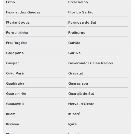
Ermo
Erval Velho
Locação de compressor de ar comprimido
Faxinal dos Guedes
Flor do Sertão
Locação de gerador
Florianópolis
Formosa do Sul
Locação de gerador de energia
Forquilhinha
Fraiburgo
Locação de gerador preço
Frei Rogério
Galvão
Locação de gerador valor
Garopaba
Garuva
Locação gerador 250 kva
Gaspar
Governador Celso Ramos
Valor locação gerador de energia
Grão Pará
Gravatal
Aluguel de compressor de ar em sc
Guabiruba
Guaraciaba
Aluguel de compressor de ar no pr
Guaramirim
Guarujá do Sul
Aluguel de compressor de ar no rs
Guatambú
Herval d'Oeste
Ibiam
Ibicaré
Análise de água de poço santa catarina
Ibirama
Içara
Análise de água de poço em sc