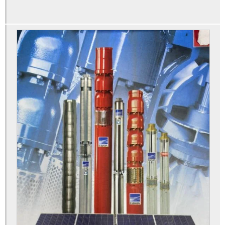
Limpeza de poço tubular
Limpeza de reservatório de água
Limpeza de reservatório de água potável
Limpeza e desinfecção de poços
Limpeza e desinfecção de poços artesianos
Limpeza e manutenção de poços
Limpeza e manutenção de poços artesianos
Locadora de geradores
Manutenção de bomba de poço artesiano
Manutenção de bomba submersa
Manutenção de poço artesiano
Manutenção de poço artesiano preço