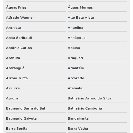
Águas Frias
Águas Mornas
Poço artesiano quanto custa
Alfredo Wagner
Alto Bela Vista
Poço artesiano tubular
Anchieta
Angelina
Poço artesiano valor metro
Anita Garibaldi
Anitápolis
Poço de água artesiano
Antônio Carlos
Apiúna
Poço de água potável
Arabutã
Araquari
Preço para perfuração de poço artesiano
Araranguá
Armazém
Processo de perfuração de poço artesiano
Arroio Trinta
Arvoredo
Projeto de outorga de água
Ascurra
Atalanta
Quanto custa perfuração de poço artesiano
Aurora
Balneário Arroio do Silva
Quanto custa uma outorga de poço artesiano
Balneário Barra do Sul
Balneário Camboriú
Renovação de outorga de poço
Balneário Gaivota
Bandeirante
Renovação de outorga de poço artesiano
Barra Bonita
Barra Velha