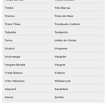
Timbó
Três Barras
Treviso
Treze de Maio
Treze Tílias
Trombudo Central
Tubarão
Tunápolis
Turvo
União do Oeste
Urubici
Urupema
Urussanga
Vargeão
Vargem Bonita
Vargem
Vidal Ramos
Videira
Vitor Meireles
Witmarsum
Xanxerê
Xavantina
Xaxim
Zortéa