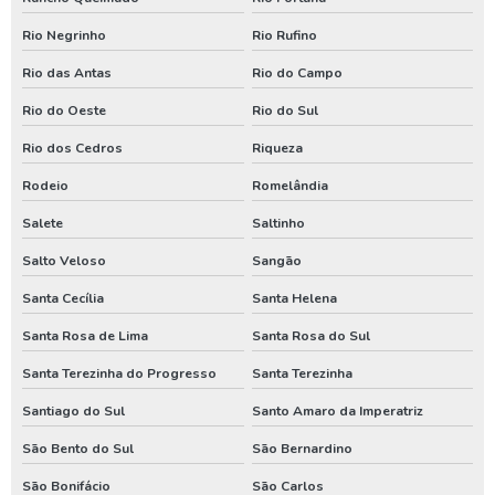
Perfurador de poço em santa catarina
Rio Negrinho
Rio Rufino
Perfurador de poço no parana
Rio das Antas
Rio do Campo
Perfurador de poço no rio grande do sul
Rio do Oeste
Rio do Sul
Perfuração de poço em santa catarina
Rio dos Cedros
Riqueza
Rodeio
Romelândia
Perfuração de poço no parana
Salete
Saltinho
Valor de poço artesiano em santa catarina
Salto Veloso
Sangão
Valor de poço artesiano no parana
Santa Cecília
Santa Helena
Venda de poço artesiano em santa catarina
Santa Rosa de Lima
Santa Rosa do Sul
Venda de poço artesiano no parana
Santa Terezinha do Progresso
Santa Terezinha
Santiago do Sul
Santo Amaro da Imperatriz
São Bento do Sul
São Bernardino
São Bonifácio
São Carlos