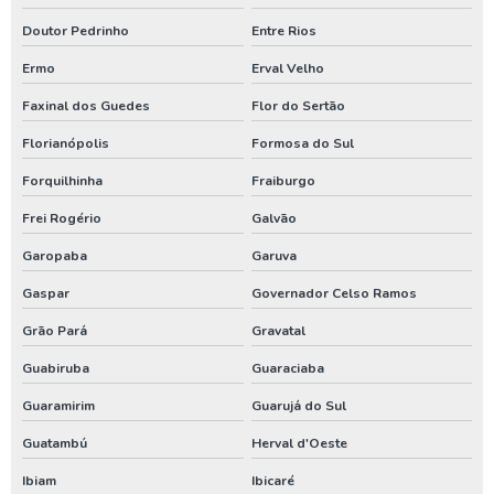
Doutor Pedrinho
Entre Rios
Aluguel de gerador de energia
Ermo
Erval Velho
Aluguel de gerador de energia preço
Faxinal dos Guedes
Flor do Sertão
Aluguel de gerador de energia valor
Florianópolis
Formosa do Sul
Aluguel de gerador para eventos
Forquilhinha
Fraiburgo
Aluguel de geradores
Frei Rogério
Galvão
Compressor locação
Garopaba
Garuva
Gerador de energia a diesel aluguel
Gaspar
Governador Celso Ramos
Gerador de energia a diesel locação
Grão Pará
Gravatal
Gerador de energia aluguel
Guabiruba
Guaraciaba
Gerador de energia aluguel preço
Guaramirim
Guarujá do Sul
Gerador de energia locação
Guatambú
Herval d'Oeste
Locação de compressor de ar
Ibiam
Ibicaré