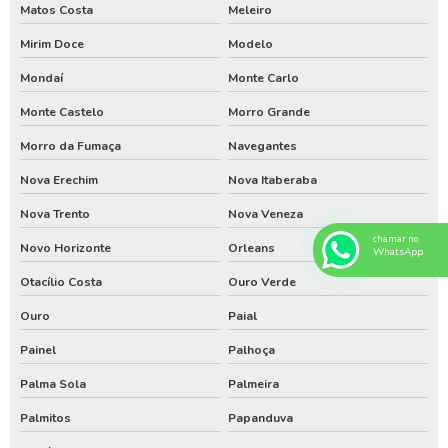
Matos Costa
Meleiro
Limpeza de poço artesiano em santa catarina
Mirim Doce
Modelo
Limpeza de poço artesiano paraná
Mondaí
Monte Carlo
Limpeza de poço artesiano rio grande de sul
Monte Castelo
Morro Grande
Limpezas de poços
Morro da Fumaça
Navegantes
Limpezas de poços em santa catarina
Nova Erechim
Nova Itaberaba
Limpezas de poços paraná
Nova Trento
Nova Veneza
Manutenção de poço no sul
chamar no
Novo Horizonte
Orleans
WhatsApp
Manutenção poço artesiano em santa catarina
Otacílio Costa
Ouro Verde
Manutenção poço artesiano paraná
Ouro
Paial
Manutenção poço artesiano rio grande do sul
Painel
Palhoça
Perfuração de poço artesiano em santa catarina
Palma Sola
Palmeira
Perfuração de poço artesiano no paraná
Palmitos
Papanduva