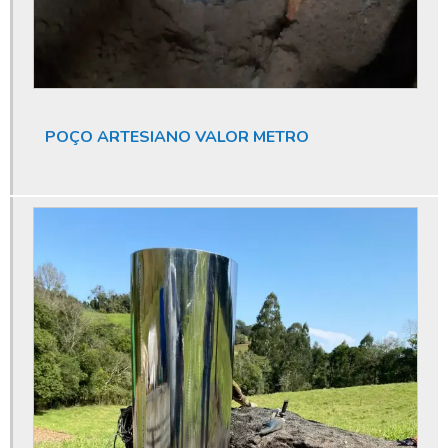
Dispensa de outorga de água
Dispensa de outorga de poço
Dispensa de outorga poço artesiano
Empresa de limpeza de poço artesiano
POÇO ARTESIANO VALOR METRO
Empresa de perfuração de poços
Empresa de perfuração de poços artesianos
Empresa de poço artesiano
Empresa especializada em licenciamento ambiental
Empresa especializada em limpeza de poço artesiano
Empresa que fura poço artesiano
Empresas de manutenção de poços artesianos
Empresas especializada em limpeza de poços