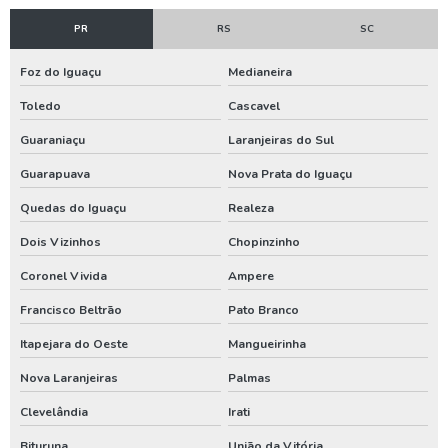
Manutenção de poço artesiano preço
PR
RS
SC
Manutenção de poços tubulares
Foz do Iguaçu
Medianeira
Manutenção de poços tubulares profundos
Toledo
Cascavel
Manutenção preventiva em poços tubulares
Guaraniaçu
Laranjeiras do Sul
Manutenção preventiva poço artesiano
Guarapuava
Nova Prata do Iguaçu
Orçamento para construção de poço artesiano
Quedas do Iguaçu
Realeza
Orçamento para construir poço artesiano
Dois Vizinhos
Chopinzinho
Orçamento para instalar poço artesiano
Coronel Vivida
Ampere
Orçamento para perfuração de poço artesiano
Francisco Beltrão
Pato Branco
Orçamento poço artesiano
Itapejara do Oeste
Mangueirinha
Outorga de água para poço artesiano
Nova Laranjeiras
Palmas
Outorga de direito de uso do poço artesiano
Clevelândia
Irati
Outorga de poço artesiano
Bituruna
União da Vitória