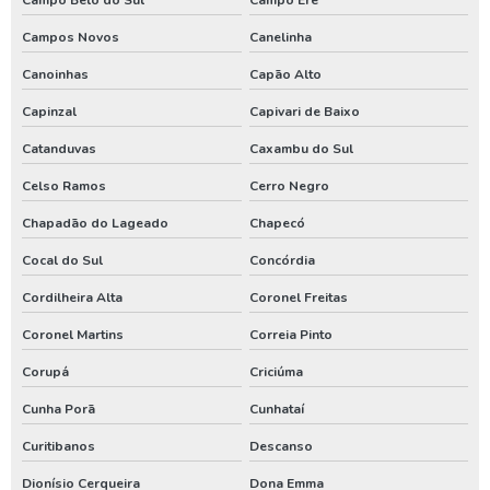
Renovação de outorga de poço artesiano
Campos Novos
Canelinha
Requerimento de outorga de direito de uso das águas
Canoinhas
Capão Alto
Serviço de limpeza de poço artesiano
Capinzal
Capivari de Baixo
Serviço de perfuração de poços artesianos
Catanduvas
Caxambu do Sul
Teste de vazão poço
Celso Ramos
Cerro Negro
Teste de vazão poço artesiano
Chapadão do Lageado
Chapecó
Tratamento de água de poço artesiano
Cocal do Sul
Concórdia
Valor de outorga de poço artesiano
Cordilheira Alta
Coronel Freitas
Valor de perfuração de poço artesiano
Coronel Martins
Correia Pinto
Instalação de poço
Corupá
Criciúma
Tubulação para poço artesiano
Cunha Porã
Cunhataí
Curitibanos
Descanso
Aluguel de compressor de ar
Dionísio Cerqueira
Dona Emma
Aluguel de compressor de ar preço