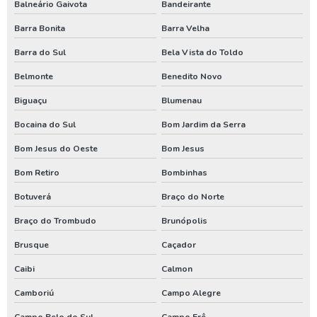
Balneário Gaivota
Bandeirante
Poço artesiano preço por metro
Barra Bonita
Barra Velha
Poço artesiano quanto custa
Barra do Sul
Bela Vista do Toldo
Poço artesiano tubular
Belmonte
Benedito Novo
Poço artesiano valor metro
Biguaçu
Blumenau
Poço de água artesiano
Bocaina do Sul
Bom Jardim da Serra
Poço de água potável
Bom Jesus do Oeste
Bom Jesus
Bom Retiro
Bombinhas
Preço para perfuração de poço artesiano
Botuverá
Braço do Norte
Processo de perfuração de poço artesiano
Braço do Trombudo
Brunópolis
Projeto de outorga de água
Brusque
Caçador
Quanto custa perfuração de poço artesiano
Caibi
Calmon
Quanto custa uma outorga de poço artesiano
Camboriú
Campo Alegre
Renovação de outorga de poço
Campo Belo do Sul
Campo Erê