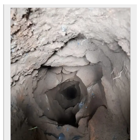
Bomba submersa para poço artesiano
Bomba submersa para poço profundo
Bomba submersa valor
Bomba submersível para poço
Conserto de bomba submersa
Conserto de poço
Conserto de poço artesiano
Construção de poço artesiano
Construção de poços
Construção de poços tubulares
Consultoria e licenciamento ambiental
Custo de perfuração de poço artesiano