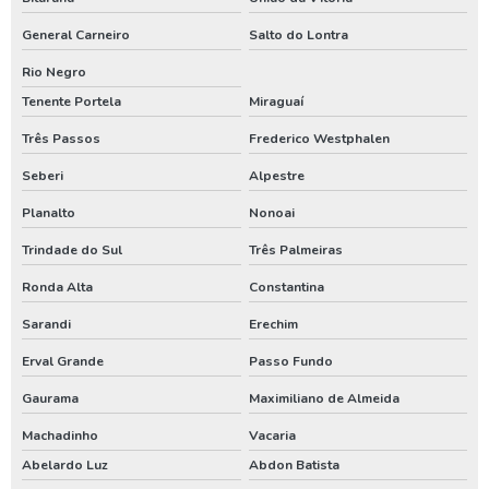
Outorga de poço tubular
General Carneiro
Salto do Lontra
Outorga para perfuração de poço artesiano
Rio Negro
Tenente Portela
Miraguaí
Perfuração de poço
Três Passos
Frederico Westphalen
Perfuração de poço artesiano
Seberi
Alpestre
Perfuração de poço artesiano água
Planalto
Nonoai
Perfuração de poço artesiano preço
Trindade do Sul
Três Palmeiras
Perfuração de poço artesiano preço por metro
Ronda Alta
Constantina
Perfuração de poço artesiano profundo
Sarandi
Erechim
Perfuração de poço artesiano valor
Erval Grande
Passo Fundo
Perfuração de poço artesianos melhor preço
Gaurama
Maximiliano de Almeida
Perfuração de poço preço
Machadinho
Vacaria
Perfuração de poço profundo
Abelardo Luz
Abdon Batista