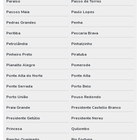
Paraíso
Passo de Torres
Perfuração de poço artesiano no rio grande do sul
Passos Maia
Paulo Lopes
Poço artesiano
Pedras Grandes
Penha
Poço artesiano em santa catarina
Peritiba
Pescaria Brava
Poço artesiano paraná
Petrolândia
Pinhalzinho
Serviço de poço artesiano
Pinheiro Preto
Piratuba
Assistencia de bomba de poço em santa catarina
Planalto Alegre
Pomerode
Assistencia de bomba de poço no parana
Ponte Alta do Norte
Ponte Alta
Conserto de poço artesiano em santa catarina
Ponte Serrada
Porto Belo
Conserto de poço artesiano no parana
Porto União
Pouso Redondo
Manutenção de bomba de poço em santa catarina
Praia Grande
Presidente Castello Branco
Manutenção de bomba de poço no paraná
Presidente Getúlio
Presidente Nereu
Manutenção de bomba submersa em santa catarina
Princesa
Quilombo
Manutenção de bomba submersa no paraná
Rancho Queimado
Rio Fortuna