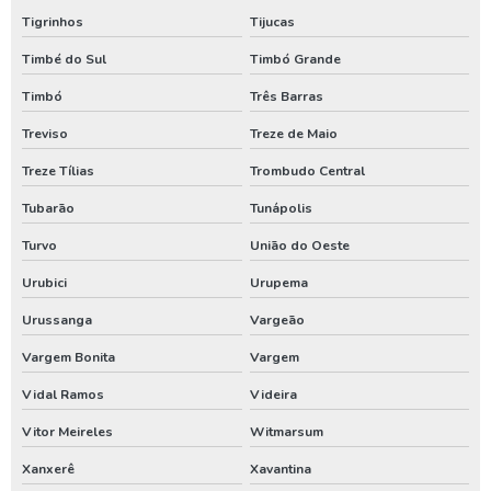
Tigrinhos
Tijucas
Timbé do Sul
Timbó Grande
Timbó
Três Barras
Treviso
Treze de Maio
Treze Tílias
Trombudo Central
Tubarão
Tunápolis
Turvo
União do Oeste
Urubici
Urupema
Urussanga
Vargeão
Vargem Bonita
Vargem
Vidal Ramos
Videira
Vitor Meireles
Witmarsum
Xanxerê
Xavantina