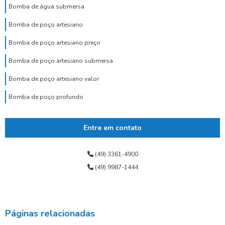
Bomba de água submersa
Bomba de poço artesiano
Bomba de poço artesiano preço
Bomba de poço artesiano submersa
Bomba de poço artesiano valor
Bomba de poço profundo
Bomba de poço submersa
Entre em contato
Bomba dosadora de cloro para poço artesiano
Bomba para poço tubular
(49) 3361-4900
(49) 9987-1444
Bomba submersa alta vazão
Bomba submersa de água
Bomba submersa leão
Páginas relacionadas
Bomba submersa para poço