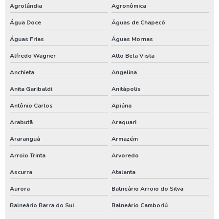
Perfuração de poço tubular
Agrolândia
Agronômica
Perfuração de poço tubular profundo
Água Doce
Águas de Chapecó
Águas Frias
Águas Mornas
Perfuração poço artesiano projeto
Alfredo Wagner
Alto Bela Vista
Perfurar poço artesiano
Anchieta
Angelina
Perfurar poço artesiano preço
Anita Garibaldi
Anitápolis
Perfurar poço artesiano quanto custa
Antônio Carlos
Apiúna
Poço artesiano custo
Arabutã
Araquari
Poço artesiano de 150 metros
Araranguá
Armazém
Poço artesiano empresa
Arroio Trinta
Arvoredo
Poço artesiano industrial
Ascurra
Atalanta
Poço artesiano orçamento
Aurora
Balneário Arroio do Silva
Poço artesiano para irrigação
Balneário Barra do Sul
Balneário Camboriú
Poço artesiano perfuração