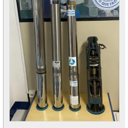
Construção de poço artesiano
Construção de poços
Construção de poços tubulares
Consultoria e licenciamento ambiental
Custo de perfuração de poço artesiano
Dispensa de outorga de água
Dispensa de outorga de poço
Dispensa de outorga poço artesiano
Empresa de limpeza de poço artesiano
Empresa de perfuração de poços
Empresa de perfuração de poços artesianos
Empresa de poço artesiano