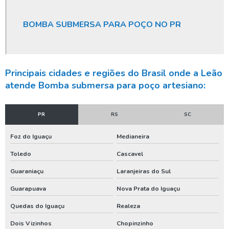
Orçamento para perfuração de poço artesiano
BOMBA SUBMERSA PARA POÇO NO PR
Orçamento poço artesiano
Outorga de água para poço artesiano
Outorga de direito de uso do poço artesiano
Principais cidades e regiões do Brasil onde a Leão
atende Bomba submersa para poço artesiano:
Outorga de poço artesiano
Outorga de poço tubular
PR
RS
SC
Outorga para perfuração de poço artesiano
Foz do Iguaçu
Medianeira
Perfuração de poço
Toledo
Cascavel
Perfuração de poço artesiano
Guaraniaçu
Laranjeiras do Sul
Perfuração de poço artesiano água
Guarapuava
Nova Prata do Iguaçu
Perfuração de poço artesiano preço
Quedas do Iguaçu
Realeza
Perfuração de poço artesiano preço por metro
Dois Vizinhos
Chopinzinho