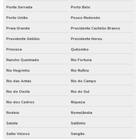
Venda de poço artesiano em santa catarina
Ponte Serrada
Porto Belo
Venda de poço artesiano no parana
Porto União
Pouso Redondo
Praia Grande
Presidente Castello Branco
Presidente Getúlio
Presidente Nereu
Princesa
Quilombo
Rancho Queimado
Rio Fortuna
Rio Negrinho
Rio Rufino
Rio das Antas
Rio do Campo
Rio do Oeste
Rio do Sul
Rio dos Cedros
Riqueza
Rodeio
Romelândia
Salete
Saltinho
Salto Veloso
Sangão