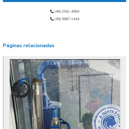
Bomba para poço tubular
(49) 3361-4900
(49) 9987-1444
Bomba submersa alta vazão
Bomba submersa de água
Bomba submersa leão
Páginas relacionadas
Bomba submersa para poço
Bomba submersa para poço artesiano
Bomba submersa para poço profundo
Bomba submersa valor
Bomba submersível para poço
Conserto de bomba submersa
Conserto de poço
Conserto de poço artesiano