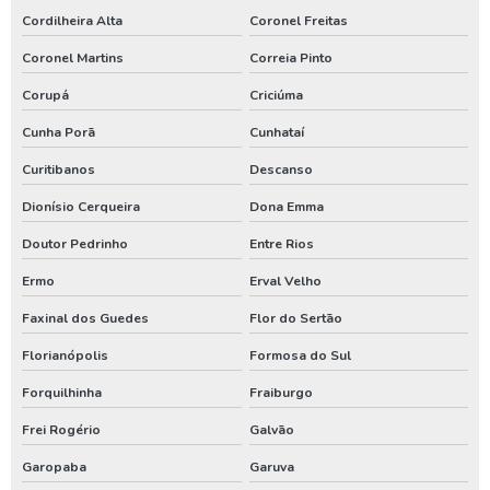
Gerador de energia a diesel locação
Cordilheira Alta
Coronel Freitas
Coronel Martins
Correia Pinto
Gerador de energia aluguel
Corupá
Criciúma
Gerador de energia aluguel preço
Cunha Porã
Cunhataí
Gerador de energia locação
Curitibanos
Descanso
Locação de compressor de ar
Dionísio Cerqueira
Dona Emma
Locação de compressor de ar a diesel
Doutor Pedrinho
Entre Rios
Locação de compressor de ar comprimido
Ermo
Erval Velho
Locação de gerador
Faxinal dos Guedes
Flor do Sertão
Locação de gerador de energia
Florianópolis
Formosa do Sul
Locação de gerador preço
Forquilhinha
Fraiburgo
Locação de gerador valor
Frei Rogério
Galvão
Locação gerador 250 kva
Garopaba
Garuva