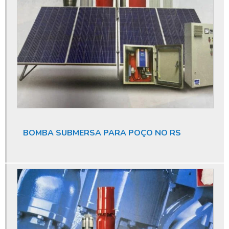
Licença ambiental poço
Licença ambiental poço artesiano
Limpeza de poço artesiano
Limpeza de poço artesiano com compressor
Limpeza de poço artesiano preço
Limpeza de poço profundo
Limpeza de poço tubular
BOMBA SUBMERSA PARA POÇO NO RS
Limpeza de reservatório de água
Limpeza de reservatório de água potável
Limpeza e desinfecção de poços
Limpeza e desinfecção de poços artesianos
Limpeza e manutenção de poços