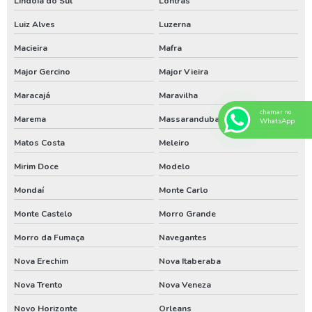
Lindóia do Sul
Lontras
Manutenção poço artesiano em santa catarina
Luiz Alves
Luzerna
Manutenção poço artesiano paraná
Macieira
Mafra
Manutenção poço artesiano rio grande do sul
Major Gercino
Major Vieira
Perfuração de poço artesiano em santa catarina
Maracajá
Maravilha
Perfuração de poço artesiano no paraná
chamar no
Marema
Massaranduba
WhatsApp
Perfuração de poço artesiano no rio grande do sul
Matos Costa
Meleiro
Poço artesiano
Mirim Doce
Modelo
Poço artesiano em santa catarina
Mondaí
Monte Carlo
Poço artesiano paraná
Monte Castelo
Morro Grande
Serviço de poço artesiano
Morro da Fumaça
Navegantes
Assistencia de bomba de poço em santa catarina
Nova Erechim
Nova Itaberaba
Assistencia de bomba de poço no parana
Nova Trento
Nova Veneza
Conserto de poço artesiano em santa catarina
Novo Horizonte
Orleans