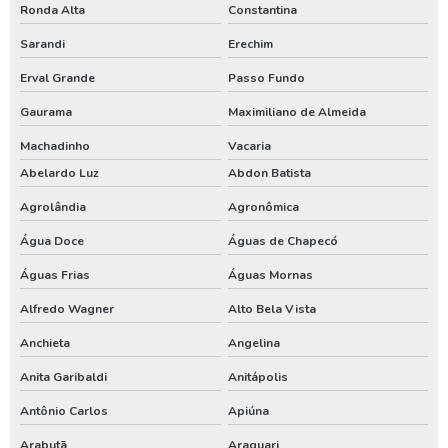
Ronda Alta
Constantina
Poço artesiano empresa
Sarandi
Erechim
Poço artesiano industrial
Erval Grande
Passo Fundo
Poço artesiano orçamento
Gaurama
Maximiliano de Almeida
Poço artesiano para irrigação
Machadinho
Vacaria
Abelardo Luz
Abdon Batista
Poço artesiano perfuração
Agrolândia
Agronômica
Poço artesiano preço por metro
Água Doce
Águas de Chapecó
Poço artesiano quanto custa
Águas Frias
Águas Mornas
Poço artesiano tubular
Alfredo Wagner
Alto Bela Vista
Poço artesiano valor metro
Anchieta
Angelina
Poço de água artesiano
Anita Garibaldi
Anitápolis
Poço de água potável
Antônio Carlos
Apiúna
Preço para perfuração de poço artesiano
Arabutã
Araquari