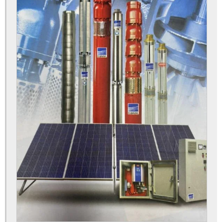
Limpeza e manutenção de poços artesianos
Locadora de geradores
Manutenção de bomba de poço artesiano
Manutenção de bomba submersa
Manutenção de poço artesiano
Manutenção de poço artesiano preço
Manutenção de poços tubulares
Manutenção de poços tubulares profundos
Manutenção preventiva em poços tubulares
Manutenção preventiva poço artesiano
Orçamento para construção de poço artesiano
Orçamento para construir poço artesiano
Orçamento para instalar poço artesiano