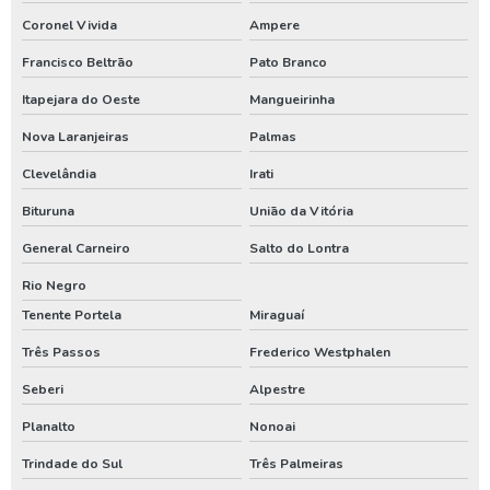
Perfuração de poço artesiano profundo
Coronel Vivida
Ampere
Perfuração de poço artesiano valor
Francisco Beltrão
Pato Branco
Perfuração de poço artesianos melhor preço
Itapejara do Oeste
Mangueirinha
Perfuração de poço preço
Nova Laranjeiras
Palmas
Perfuração de poço profundo
Clevelândia
Irati
Perfuração de poço tubular
Bituruna
União da Vitória
Perfuração de poço tubular profundo
General Carneiro
Salto do Lontra
Rio Negro
Perfuração poço artesiano projeto
Tenente Portela
Miraguaí
Perfurar poço artesiano
Três Passos
Frederico Westphalen
Perfurar poço artesiano preço
Seberi
Alpestre
Perfurar poço artesiano quanto custa
Planalto
Nonoai
Poço artesiano custo
Trindade do Sul
Três Palmeiras
Poço artesiano de 150 metros