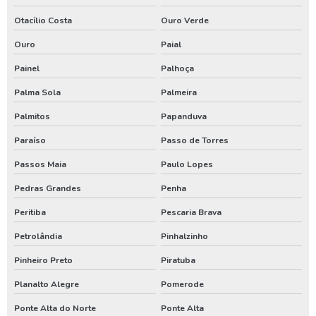
Conserto de poço artesiano no parana
Otacílio Costa
Ouro Verde
Manutenção de bomba de poço em santa catarina
Ouro
Paial
Painel
Palhoça
Manutenção de bomba de poço no paraná
Palma Sola
Palmeira
Manutenção de bomba submersa em santa catarina
Palmitos
Papanduva
Manutenção de bomba submersa no paraná
Paraíso
Passo de Torres
Perfurador de poço em santa catarina
Passos Maia
Paulo Lopes
Perfurador de poço no parana
Pedras Grandes
Penha
Perfurador de poço no rio grande do sul
Peritiba
Pescaria Brava
Perfuração de poço em santa catarina
Petrolândia
Pinhalzinho
Perfuração de poço no parana
Pinheiro Preto
Piratuba
Valor de poço artesiano em santa catarina
Planalto Alegre
Pomerode
Valor de poço artesiano no parana
Ponte Alta do Norte
Ponte Alta