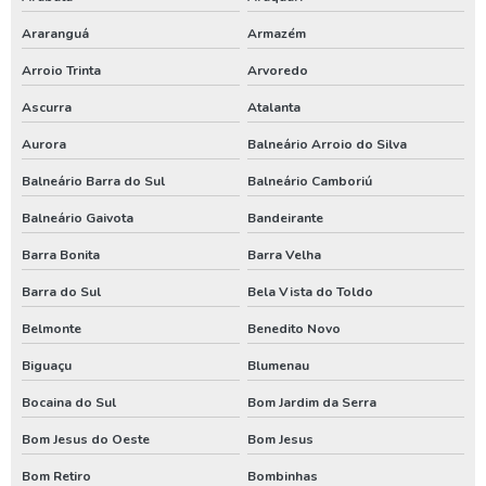
Processo de perfuração de poço artesiano
Araranguá
Armazém
Projeto de outorga de água
Arroio Trinta
Arvoredo
Quanto custa perfuração de poço artesiano
Ascurra
Atalanta
Quanto custa uma outorga de poço artesiano
Aurora
Balneário Arroio do Silva
Renovação de outorga de poço
Balneário Barra do Sul
Balneário Camboriú
Renovação de outorga de poço artesiano
Balneário Gaivota
Bandeirante
Requerimento de outorga de direito de uso das águas
Barra Bonita
Barra Velha
Serviço de limpeza de poço artesiano
Barra do Sul
Bela Vista do Toldo
Serviço de perfuração de poços artesianos
Belmonte
Benedito Novo
Biguaçu
Blumenau
Teste de vazão poço
Bocaina do Sul
Bom Jardim da Serra
Teste de vazão poço artesiano
Bom Jesus do Oeste
Bom Jesus
Tratamento de água de poço artesiano
Bom Retiro
Bombinhas
Valor de outorga de poço artesiano