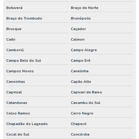
Botuverá
Braço do Norte
Valor de perfuração de poço artesiano
Braço do Trombudo
Brunópolis
Instalação de poço
Brusque
Caçador
Tubulação para poço artesiano
Caibi
Calmon
Aluguel de compressor de ar
Camboriú
Campo Alegre
Aluguel de compressor de ar preço
Campo Belo do Sul
Campo Erê
Aluguel de gerador de energia
Campos Novos
Canelinha
Aluguel de gerador de energia preço
Canoinhas
Capão Alto
Aluguel de gerador de energia valor
Capinzal
Capivari de Baixo
Aluguel de gerador para eventos
Catanduvas
Caxambu do Sul
Aluguel de geradores
Celso Ramos
Cerro Negro
Compressor locação
Chapadão do Lageado
Chapecó
Gerador de energia a diesel aluguel
Cocal do Sul
Concórdia