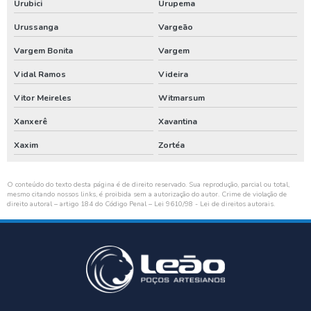
Urubici
Urupema
Urussanga
Vargeão
Vargem Bonita
Vargem
Vidal Ramos
Videira
Vitor Meireles
Witmarsum
Xanxerê
Xavantina
Xaxim
Zortéa
O conteúdo do texto desta página é de direito reservado. Sua reprodução, parcial ou total,
mesmo citando nossos links, é proibida sem a autorização do autor. Crime de violação de
direito autoral – artigo 184 do Código Penal –
Lei 9610/98 - Lei de direitos autorais
.