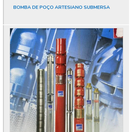
Empresa especializada em licenciamento ambiental
BOMBA DE POÇO ARTESIANO SUBMERSA
Empresa especializada em limpeza de poço artesiano
Empresa que fura poço artesiano
Empresas de manutenção de poços artesianos
Empresas especializada em limpeza de poços
Endoscopia de poço artesiano
Furar poço artesiano orçamento
Furar poço artesiano preço
Furar poço artesiano quanto custa
Furar poço artesiano valor
Higienização de poço
Higienização de poço artesiano
Instalação de poço artesiano