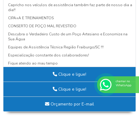
Capricho nos veículos de assistência também faz parte de nosso dia a
dia!!
CIPA+A E TREINAMENTOS
CONSERTO DE POÇO MAL REVESTIDO
Descubra o Verdadeiro Custo de um Poço Artesiano e Economize na
Sua Água
Equipes de Assistência Técnica Região Fraiburgo/SC !!!
Especialização constante dos colaboradores!
Fique atendo ao mau tempo
Guia Definitivo para Criar Projetos Elétricos Eficientes e Seguros
Clique e ligue!
NOVA AQUISIÇÃO
chamar no
WhatsApp
Nova fachada da Leão Poços Artesianos!
Clique e ligue!
O BARATO PODE LHE CUSTAR CARO
PALESTRA DE CONSCIENTIZAÇÃO NOVEMBRO AZUL!
Orçamento por E-mail
POÇO MAL INSTALADO SAÍ BARATO, MAS CUSTA CARO
Por que Avaliar a Qualidade da Água do Poço é Essencial para Sua
Saúde e Bem-Estar
Seu Poço Precisa de Espaço!!!