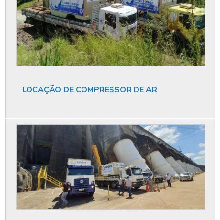
Dispensa de outorga de poço
Dispensa de outorga poço artesiano
Empresa de limpeza de poço artesiano
Empresa de perfuração de poços
Empresa de perfuração de poços artesianos
LOCAÇÃO DE COMPRESSOR DE AR
Empresa de poço artesiano
Empresa especializada em licenciamento ambiental
Empresa especializada em limpeza de poço artesiano
Empresa que fura poço artesiano
Empresas de manutenção de poços artesianos
Empresas especializada em limpeza de poços
Endoscopia de poço artesiano