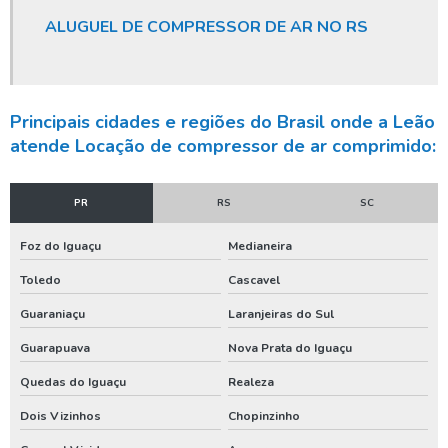
Furar poço artesiano orçamento
ALUGUEL DE COMPRESSOR DE AR NO RS
Furar poço artesiano preço
Furar poço artesiano quanto custa
Principais cidades e regiões do Brasil onde a Leão
Furar poço artesiano valor
atende Locação de compressor de ar comprimido:
Higienização de poço
Higienização de poço artesiano
PR
RS
SC
Instalação de poço artesiano
Foz do Iguaçu
Medianeira
Licença ambiental poço
Toledo
Cascavel
Licença ambiental poço artesiano
Guaraniaçu
Laranjeiras do Sul
Limpeza de poço artesiano
Guarapuava
Nova Prata do Iguaçu
Limpeza de poço artesiano com compressor
Quedas do Iguaçu
Realeza
Limpeza de poço artesiano preço
Dois Vizinhos
Chopinzinho
Limpeza de poço profundo