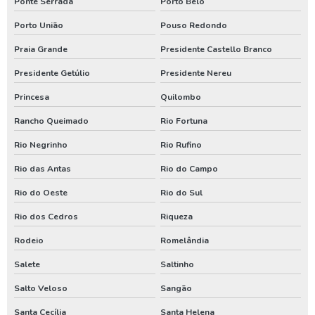
Ponte Serrada
Porto Belo
Limpeza de poço artesiano paraná
Porto União
Pouso Redondo
Praia Grande
Presidente Castello Branco
Limpeza de poço artesiano rio grande de sul
Presidente Getúlio
Presidente Nereu
Limpezas de poços
Princesa
Quilombo
Limpezas de poços em santa catarina
Rancho Queimado
Rio Fortuna
Limpezas de poços paraná
Rio Negrinho
Rio Rufino
Manutenção de poço no sul
Rio das Antas
Rio do Campo
Manutenção poço artesiano em santa catarina
Rio do Oeste
Rio do Sul
Manutenção poço artesiano paraná
Rio dos Cedros
Riqueza
Manutenção poço artesiano rio grande do sul
Rodeio
Romelândia
Perfuração de poço artesiano em santa catarina
Salete
Saltinho
Perfuração de poço artesiano no paraná
Salto Veloso
Sangão
Perfuração de poço artesiano no rio grande do sul
Santa Cecília
Santa Helena