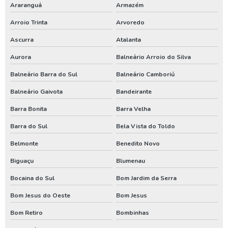
Outorga de poço tubular
Araranguá
Armazém
Outorga para perfuração de poço artesiano
Arroio Trinta
Arvoredo
Perfuração de poço
Ascurra
Atalanta
Perfuração de poço artesiano
Aurora
Balneário Arroio do Silva
Balneário Barra do Sul
Balneário Camboriú
Perfuração de poço artesiano água
Balneário Gaivota
Bandeirante
Perfuração de poço artesiano preço
Barra Bonita
Barra Velha
Perfuração de poço artesiano preço por metro
Barra do Sul
Bela Vista do Toldo
Perfuração de poço artesiano profundo
Belmonte
Benedito Novo
Perfuração de poço artesiano valor
Biguaçu
Blumenau
Perfuração de poço artesianos melhor preço
Bocaina do Sul
Bom Jardim da Serra
Perfuração de poço preço
Bom Jesus do Oeste
Bom Jesus
Perfuração de poço profundo
Bom Retiro
Bombinhas
Perfuração de poço tubular