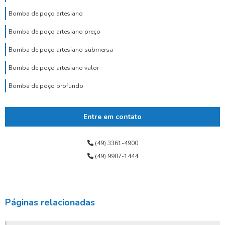
Bomba de poço artesiano
Bomba de poço artesiano preço
Bomba de poço artesiano submersa
Bomba de poço artesiano valor
Bomba de poço profundo
Bomba de poço submersa
Entre em contato
Bomba dosadora de cloro para poço artesiano
Bomba para poço tubular
(49) 3361-4900
(49) 9987-1444
Bomba submersa alta vazão
Bomba submersa de água
Bomba submersa leão
Páginas relacionadas
Bomba submersa para poço