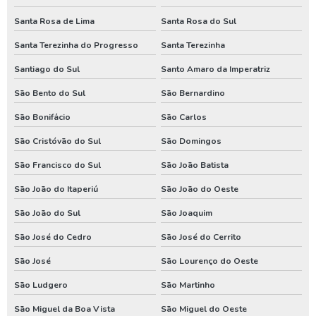
Poço artesiano
Santa Rosa de Lima
Santa Rosa do Sul
Poço artesiano em santa catarina
Santa Terezinha do Progresso
Santa Terezinha
Poço artesiano paraná
Santiago do Sul
Santo Amaro da Imperatriz
Serviço de poço artesiano
São Bento do Sul
São Bernardino
Assistencia de bomba de poço em santa catarina
São Bonifácio
São Carlos
Assistencia de bomba de poço no parana
São Cristóvão do Sul
São Domingos
São Francisco do Sul
São João Batista
Conserto de poço artesiano em santa catarina
São João do Itaperiú
São João do Oeste
Conserto de poço artesiano no parana
São João do Sul
São Joaquim
Manutenção de bomba de poço em santa catarina
São José do Cedro
São José do Cerrito
Manutenção de bomba de poço no paraná
São José
São Lourenço do Oeste
Manutenção de bomba submersa em santa catarina
São Ludgero
São Martinho
Manutenção de bomba submersa no paraná
São Miguel da Boa Vista
São Miguel do Oeste