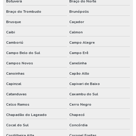
Botuverá
Braço do Norte
Perfuração de poço tubular profundo
Braço do Trombudo
Brunópolis
Perfuração poço artesiano projeto
Brusque
Caçador
Perfurar poço artesiano
Caibi
Calmon
Perfurar poço artesiano preço
Camboriú
Campo Alegre
Perfurar poço artesiano quanto custa
Campo Belo do Sul
Campo Erê
Poço artesiano custo
Campos Novos
Canelinha
Poço artesiano de 150 metros
Canoinhas
Capão Alto
Poço artesiano empresa
Capinzal
Capivari de Baixo
Catanduvas
Caxambu do Sul
Poço artesiano industrial
Celso Ramos
Cerro Negro
Poço artesiano orçamento
Chapadão do Lageado
Chapecó
Poço artesiano para irrigação
Cocal do Sul
Concórdia
Poço artesiano perfuração
Cordilheira Alta
Coronel Freitas