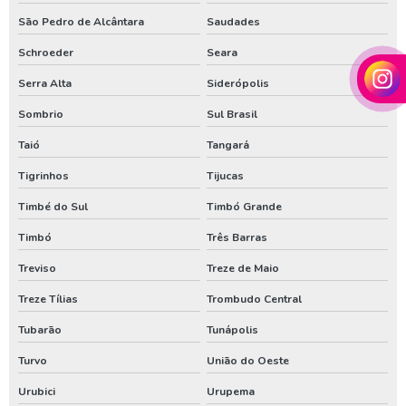
Perfurador de poço em santa catarina
São Pedro de Alcântara
Saudades
Perfurador de poço no parana
Schroeder
Seara
Perfurador de poço no rio grande do sul
Serra Alta
Siderópolis
Perfuração de poço em santa catarina
Sombrio
Sul Brasil
Perfuração de poço no parana
Taió
Tangará
Valor de poço artesiano em santa catarina
Tigrinhos
Tijucas
Valor de poço artesiano no parana
Timbé do Sul
Timbó Grande
Venda de poço artesiano em santa catarina
Timbó
Três Barras
Venda de poço artesiano no parana
Treviso
Treze de Maio
Treze Tílias
Trombudo Central
Tubarão
Tunápolis
Turvo
União do Oeste
Urubici
Urupema