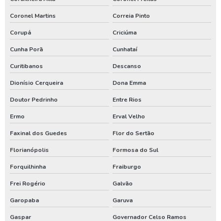
Poço artesiano preço por metro
Coronel Martins
Correia Pinto
Poço artesiano quanto custa
Corupá
Criciúma
Poço artesiano tubular
Cunha Porã
Cunhataí
Poço artesiano valor metro
Curitibanos
Descanso
Poço de água artesiano
Dionísio Cerqueira
Dona Emma
Poço de água potável
Doutor Pedrinho
Entre Rios
Preço para perfuração de poço artesiano
Ermo
Erval Velho
Processo de perfuração de poço artesiano
Faxinal dos Guedes
Flor do Sertão
Projeto de outorga de água
Florianópolis
Formosa do Sul
Quanto custa perfuração de poço artesiano
Forquilhinha
Fraiburgo
Quanto custa uma outorga de poço artesiano
Frei Rogério
Galvão
Renovação de outorga de poço
Garopaba
Garuva
Renovação de outorga de poço artesiano
Gaspar
Governador Celso Ramos