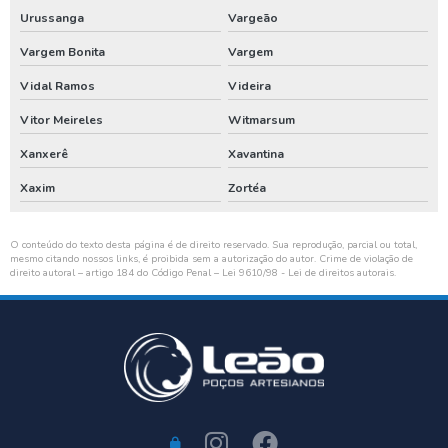
Urussanga
Vargeão
Vargem Bonita
Vargem
Vidal Ramos
Videira
Vitor Meireles
Witmarsum
Xanxerê
Xavantina
Xaxim
Zortéa
O conteúdo do texto desta página é de direito reservado. Sua reprodução, parcial ou total,
mesmo citando nossos links, é proibida sem a autorização do autor. Crime de violação de
direito autoral – artigo 184 do Código Penal –
Lei 9610/98 - Lei de direitos autorais
.