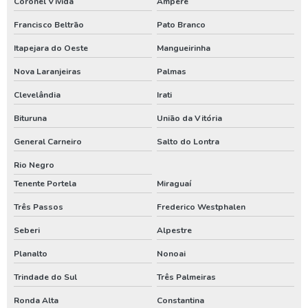
Coronel Vivida
Ampere
Limpeza de poço tubular
Francisco Beltrão
Pato Branco
Itapejara do Oeste
Mangueirinha
Limpeza de reservatório de água
Nova Laranjeiras
Palmas
Limpeza de reservatório de água potável
Clevelândia
Irati
Limpeza e desinfecção de poços
Bituruna
União da Vitória
Limpeza e desinfecção de poços artesianos
General Carneiro
Salto do Lontra
Limpeza e manutenção de poços
Rio Negro
Limpeza e manutenção de poços artesianos
Tenente Portela
Miraguaí
Locadora de geradores
Três Passos
Frederico Westphalen
Manutenção de bomba de poço artesiano
Seberi
Alpestre
Manutenção de bomba submersa
Planalto
Nonoai
Manutenção de poço artesiano
Trindade do Sul
Três Palmeiras
Manutenção de poço artesiano preço
Ronda Alta
Constantina