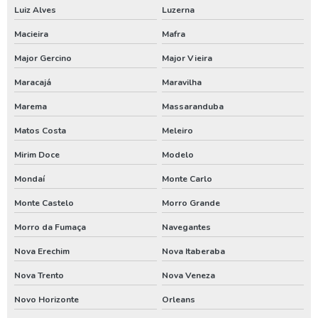
Luiz Alves
Luzerna
Locação de compressor de ar comprimido
Macieira
Mafra
Locação de gerador
Major Gercino
Major Vieira
Locação de gerador de energia
Maracajá
Maravilha
Locação de gerador preço
Marema
Massaranduba
Locação de gerador valor
Matos Costa
Meleiro
Locação gerador 250 kva
Mirim Doce
Modelo
Valor locação gerador de energia
Mondaí
Monte Carlo
Aluguel de compressor de ar em sc
Monte Castelo
Morro Grande
Aluguel de compressor de ar no pr
Morro da Fumaça
Navegantes
Nova Erechim
Nova Itaberaba
Aluguel de compressor de ar no rs
Nova Trento
Nova Veneza
Análise de água de poço santa catarina
Novo Horizonte
Orleans
Análise de água de poço em sc