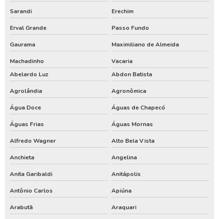
Manutenção de poços tubulares
Sarandi
Erechim
Manutenção de poços tubulares profundos
Erval Grande
Passo Fundo
Manutenção preventiva em poços tubulares
Gaurama
Maximiliano de Almeida
Machadinho
Vacaria
Manutenção preventiva poço artesiano
Abelardo Luz
Abdon Batista
Orçamento para construção de poço artesiano
Agrolândia
Agronômica
Orçamento para construir poço artesiano
Água Doce
Águas de Chapecó
Orçamento para instalar poço artesiano
Águas Frias
Águas Mornas
Orçamento para perfuração de poço artesiano
Alfredo Wagner
Alto Bela Vista
Orçamento poço artesiano
Anchieta
Angelina
Outorga de água para poço artesiano
Anita Garibaldi
Anitápolis
Outorga de direito de uso do poço artesiano
Antônio Carlos
Apiúna
Outorga de poço artesiano
Arabutã
Araquari