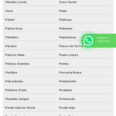
Otacílio Costa
Ouro Verde
Bomba de poço artesiano em santa catarina
Ouro
Paial
Bomba de poço artesiano no paraná
Painel
Palhoça
Bomba de poço artesiano no rio grande do sul
Palma Sola
Palmeira
Bomba submersa para poço em sc
Palmitos
Papanduva
chamar no
Bomba submersa para poço no pr
WhatsApp
Paraíso
Passo de Torres
Bomba submersa para poço no rs
Passos Maia
Paulo Lopes
Empresa de poço artesiano no sul do brasil
Pedras Grandes
Penha
Empresa especializada em limpeza de poço artesiano
Peritiba
Pescaria Brava
Especialista em perfuração de poço no paraná
Petrolândia
Pinhalzinho
Especialista em perfuração de poço no rio grande do sul
Pinheiro Preto
Piratuba
Especialista em perfuração de poços em santa catarina
Planalto Alegre
Pomerode
Licenciamento ambiental em santa catarina
Ponte Alta do Norte
Ponte Alta
Limpeza de poço artesiano em santa catarina