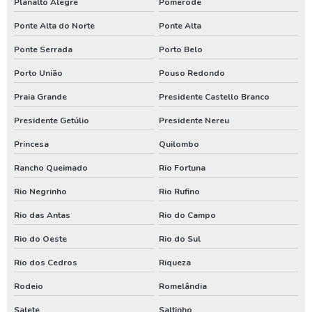
Planalto Alegre
Pomerode
Manutenção poço artesiano paraná
Ponte Alta do Norte
Ponte Alta
Ponte Serrada
Porto Belo
Manutenção poço artesiano rio grande do sul
Porto União
Pouso Redondo
Perfuração de poço artesiano em santa catarina
Praia Grande
Presidente Castello Branco
Perfuração de poço artesiano no paraná
Presidente Getúlio
Presidente Nereu
Perfuração de poço artesiano no rio grande do sul
Princesa
Quilombo
Poço artesiano
Rancho Queimado
Rio Fortuna
Poço artesiano em santa catarina
Rio Negrinho
Rio Rufino
Poço artesiano paraná
Rio das Antas
Rio do Campo
Serviço de poço artesiano
Rio do Oeste
Rio do Sul
Assistencia de bomba de poço em santa catarina
Rio dos Cedros
Riqueza
Assistencia de bomba de poço no parana
Rodeio
Romelândia
Conserto de poço artesiano em santa catarina
Salete
Saltinho