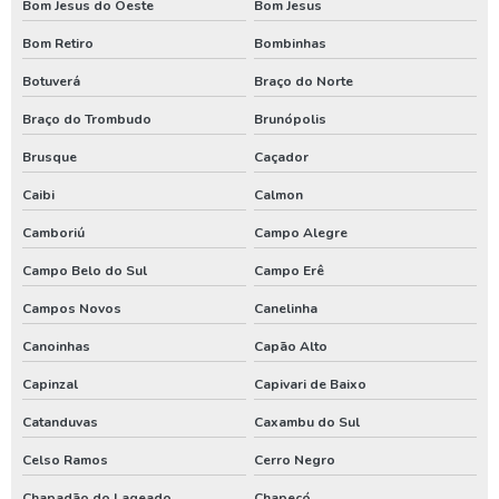
Bom Jesus do Oeste
Bom Jesus
Poço artesiano empresa
Bom Retiro
Bombinhas
Poço artesiano industrial
Botuverá
Braço do Norte
Poço artesiano orçamento
Braço do Trombudo
Brunópolis
Poço artesiano para irrigação
Brusque
Caçador
Poço artesiano perfuração
Caibi
Calmon
Poço artesiano preço por metro
Camboriú
Campo Alegre
Poço artesiano quanto custa
Campo Belo do Sul
Campo Erê
Poço artesiano tubular
Campos Novos
Canelinha
Canoinhas
Capão Alto
Poço artesiano valor metro
Capinzal
Capivari de Baixo
Poço de água artesiano
Catanduvas
Caxambu do Sul
Poço de água potável
Celso Ramos
Cerro Negro
Preço para perfuração de poço artesiano
Chapadão do Lageado
Chapecó