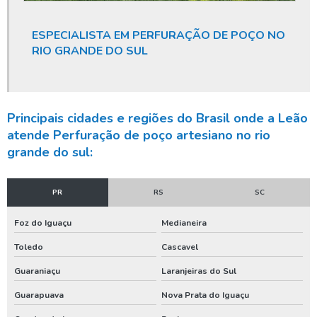
Licença ambiental poço
ESPECIALISTA EM PERFURAÇÃO DE POÇO NO
Licença ambiental poço artesiano
RIO GRANDE DO SUL
Limpeza de poço artesiano
Limpeza de poço artesiano com compressor
Limpeza de poço artesiano preço
Principais cidades e regiões do Brasil onde a Leão
atende Perfuração de poço artesiano no rio
Limpeza de poço profundo
grande do sul:
Limpeza de poço tubular
Limpeza de reservatório de água
PR
RS
SC
Limpeza de reservatório de água potável
Foz do Iguaçu
Medianeira
Limpeza e desinfecção de poços
Toledo
Cascavel
Limpeza e desinfecção de poços artesianos
Guaraniaçu
Laranjeiras do Sul
Limpeza e manutenção de poços
Guarapuava
Nova Prata do Iguaçu
Limpeza e manutenção de poços artesianos