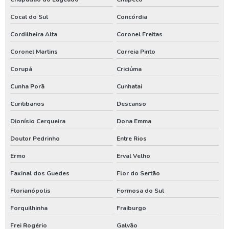
Processo de perfuração de poço artesiano
Cocal do Sul
Concórdia
Projeto de outorga de água
Cordilheira Alta
Coronel Freitas
Quanto custa perfuração de poço artesiano
Coronel Martins
Correia Pinto
Quanto custa uma outorga de poço artesiano
Corupá
Criciúma
Renovação de outorga de poço
Cunha Porã
Cunhataí
Renovação de outorga de poço artesiano
Curitibanos
Descanso
Requerimento de outorga de direito de uso das águas
Dionísio Cerqueira
Dona Emma
Serviço de limpeza de poço artesiano
Doutor Pedrinho
Entre Rios
Serviço de perfuração de poços artesianos
Ermo
Erval Velho
Teste de vazão poço
Faxinal dos Guedes
Flor do Sertão
Teste de vazão poço artesiano
Florianópolis
Formosa do Sul
Tratamento de água de poço artesiano
Forquilhinha
Fraiburgo
Valor de outorga de poço artesiano
Frei Rogério
Galvão