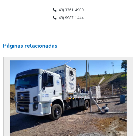
Bomba para poço tubular
(49) 3361-4900
(49) 9987-1444
Bomba submersa alta vazão
Bomba submersa de água
Bomba submersa leão
Páginas relacionadas
Bomba submersa para poço
Bomba submersa para poço artesiano
Bomba submersa para poço profundo
Bomba submersa valor
Bomba submersível para poço
Conserto de bomba submersa
Conserto de poço
Conserto de poço artesiano