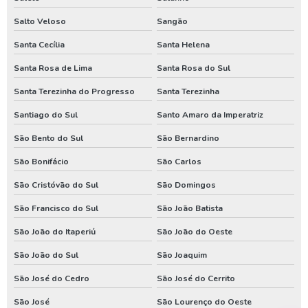
Conserto de poço artesiano no parana
Salto Veloso
Sangão
Manutenção de bomba de poço em santa catarina
Santa Cecília
Santa Helena
Manutenção de bomba de poço no paraná
Santa Rosa de Lima
Santa Rosa do Sul
Manutenção de bomba submersa em santa catarina
Santa Terezinha do Progresso
Santa Terezinha
Manutenção de bomba submersa no paraná
Santiago do Sul
Santo Amaro da Imperatriz
Perfurador de poço em santa catarina
São Bento do Sul
São Bernardino
São Bonifácio
São Carlos
Perfurador de poço no parana
São Cristóvão do Sul
São Domingos
Perfurador de poço no rio grande do sul
São Francisco do Sul
São João Batista
Perfuração de poço em santa catarina
São João do Itaperiú
São João do Oeste
Perfuração de poço no parana
São João do Sul
São Joaquim
Valor de poço artesiano em santa catarina
São José do Cedro
São José do Cerrito
Valor de poço artesiano no parana
São José
São Lourenço do Oeste