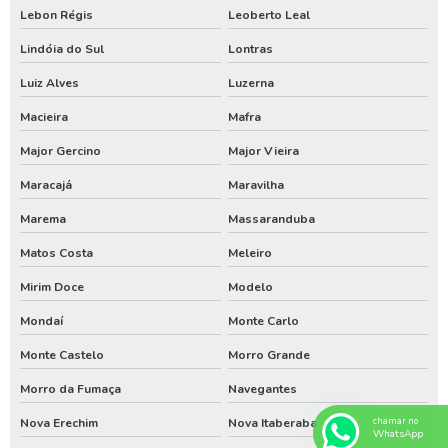
Lebon Régis
Leoberto Leal
Aluguel de compressor de ar em sc
Lindóia do Sul
Lontras
Aluguel de compressor de ar no pr
Luiz Alves
Luzerna
Aluguel de compressor de ar no rs
Macieira
Mafra
Análise de água de poço santa catarina
Major Gercino
Major Vieira
Análise de água de poço em sc
Maracajá
Maravilha
Bomba de poço artesiano em santa catarina
Marema
Massaranduba
Bomba de poço artesiano no paraná
Matos Costa
Meleiro
Bomba de poço artesiano no rio grande do sul
Mirim Doce
Modelo
Bomba submersa para poço em sc
Mondaí
Monte Carlo
Monte Castelo
Morro Grande
Bomba submersa para poço no pr
Morro da Fumaça
Navegantes
Bomba submersa para poço no rs
Nova Erechim
Nova Itaberaba
chamar no
Empresa de poço artesiano no sul do brasil
WhatsApp