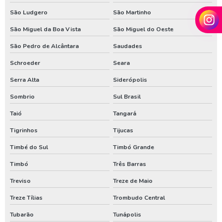
Venda de poço artesiano em santa catarina
São Ludgero
São Martinho
Venda de poço artesiano no parana
São Miguel da Boa Vista
São Miguel do Oeste
São Pedro de Alcântara
Saudades
Schroeder
Seara
Serra Alta
Siderópolis
Sombrio
Sul Brasil
Taió
Tangará
Tigrinhos
Tijucas
Timbé do Sul
Timbó Grande
Timbó
Três Barras
Treviso
Treze de Maio
Treze Tílias
Trombudo Central
Tubarão
Tunápolis