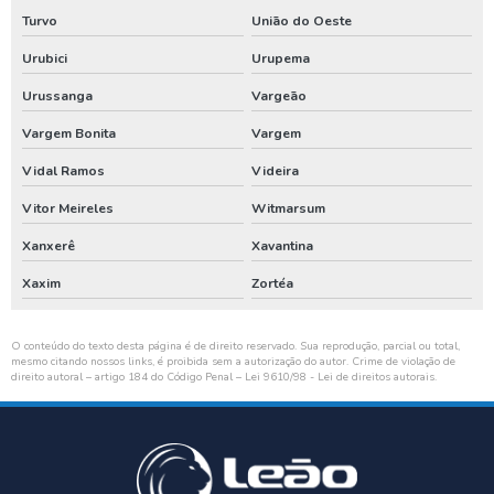
Turvo
União do Oeste
Urubici
Urupema
Urussanga
Vargeão
Vargem Bonita
Vargem
Vidal Ramos
Videira
Vitor Meireles
Witmarsum
Xanxerê
Xavantina
Xaxim
Zortéa
O conteúdo do texto desta página é de direito reservado. Sua reprodução, parcial ou total,
mesmo citando nossos links, é proibida sem a autorização do autor. Crime de violação de
direito autoral – artigo 184 do Código Penal –
Lei 9610/98 - Lei de direitos autorais
.