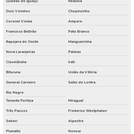
Quedas do Iguaçu
Realeza
Locadora de geradores
Dois Vizinhos
Chopinzinho
Coronel Vivida
Ampere
Manutenção de bomba de poço artesiano
Francisco Beltrão
Pato Branco
Manutenção de bomba submersa
Itapejara do Oeste
Mangueirinha
Manutenção de poço artesiano
Nova Laranjeiras
Palmas
Manutenção de poço artesiano preço
Clevelândia
Irati
Manutenção de poços tubulares
Bituruna
União da Vitória
Manutenção de poços tubulares profundos
General Carneiro
Salto do Lontra
Manutenção preventiva em poços tubulares
Rio Negro
Manutenção preventiva poço artesiano
Tenente Portela
Miraguaí
Orçamento para construção de poço artesiano
Três Passos
Frederico Westphalen
Orçamento para construir poço artesiano
Seberi
Alpestre
Orçamento para instalar poço artesiano
Planalto
Nonoai