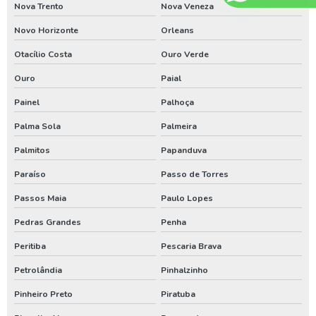
Nova Trento
Nova Veneza
Empresa especializada em limpeza de poço artesiano
Novo Horizonte
Orleans
Especialista em perfuração de poço no paraná
Otacílio Costa
Ouro Verde
Especialista em perfuração de poço no rio grande do sul
Ouro
Paial
Especialista em perfuração de poços em santa catarina
Painel
Palhoça
Licenciamento ambiental em santa catarina
Palma Sola
Palmeira
Limpeza de poço artesiano em santa catarina
Palmitos
Papanduva
Limpeza de poço artesiano paraná
Paraíso
Passo de Torres
Limpeza de poço artesiano rio grande de sul
Passos Maia
Paulo Lopes
Limpezas de poços
Pedras Grandes
Penha
Limpezas de poços em santa catarina
Peritiba
Pescaria Brava
Limpezas de poços paraná
Petrolândia
Pinhalzinho
Manutenção de poço no sul
Pinheiro Preto
Piratuba
Manutenção poço artesiano em santa catarina