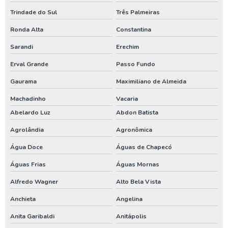
Orçamento para perfuração de poço artesiano
Trindade do Sul
Três Palmeiras
Orçamento poço artesiano
Ronda Alta
Constantina
Outorga de água para poço artesiano
Sarandi
Erechim
Erval Grande
Passo Fundo
Outorga de direito de uso do poço artesiano
Gaurama
Maximiliano de Almeida
Outorga de poço artesiano
Machadinho
Vacaria
Outorga de poço tubular
Abelardo Luz
Abdon Batista
Outorga para perfuração de poço artesiano
Agrolândia
Agronômica
Perfuração de poço
Água Doce
Águas de Chapecó
Perfuração de poço artesiano
Águas Frias
Águas Mornas
Perfuração de poço artesiano água
Alfredo Wagner
Alto Bela Vista
Perfuração de poço artesiano preço
Anchieta
Angelina
Perfuração de poço artesiano preço por metro
Anita Garibaldi
Anitápolis