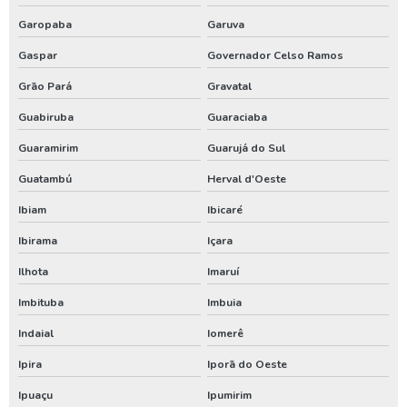
Garopaba
Garuva
Valor de perfuração de poço artesiano
Gaspar
Governador Celso Ramos
Instalação de poço
Grão Pará
Gravatal
Tubulação para poço artesiano
Guabiruba
Guaraciaba
Aluguel de compressor de ar
Guaramirim
Guarujá do Sul
Aluguel de compressor de ar preço
Guatambú
Herval d'Oeste
Aluguel de gerador de energia
Ibiam
Ibicaré
Aluguel de gerador de energia preço
Ibirama
Içara
Aluguel de gerador de energia valor
Ilhota
Imaruí
Aluguel de gerador para eventos
Imbituba
Imbuia
Aluguel de geradores
Indaial
Iomerê
Compressor locação
Ipira
Iporã do Oeste
Gerador de energia a diesel aluguel
Ipuaçu
Ipumirim