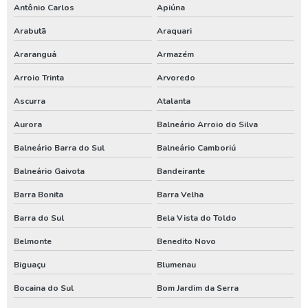
Perfuração de poço artesiano profundo
Antônio Carlos
Apiúna
Perfuração de poço artesiano valor
Arabutã
Araquari
Perfuração de poço artesianos melhor preço
Araranguá
Armazém
Perfuração de poço preço
Arroio Trinta
Arvoredo
Ascurra
Atalanta
Perfuração de poço profundo
Aurora
Balneário Arroio do Silva
Perfuração de poço tubular
Balneário Barra do Sul
Balneário Camboriú
Perfuração de poço tubular profundo
Balneário Gaivota
Bandeirante
Perfuração poço artesiano projeto
Barra Bonita
Barra Velha
Perfurar poço artesiano
Barra do Sul
Bela Vista do Toldo
Perfurar poço artesiano preço
Belmonte
Benedito Novo
Perfurar poço artesiano quanto custa
Biguaçu
Blumenau
Poço artesiano custo
Bocaina do Sul
Bom Jardim da Serra
Poço artesiano de 150 metros