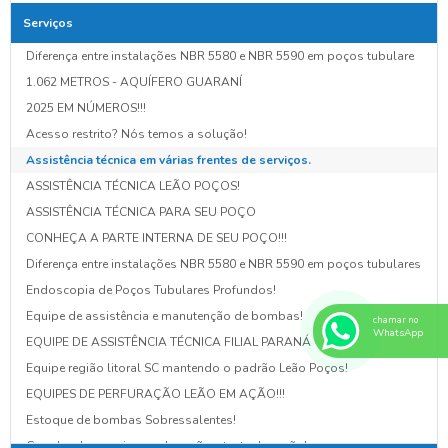
Serviços
Diferença entre instalações NBR 5580 e NBR 5590 em poços tubulare
1.062 METROS - AQUÍFERO GUARANÍ
2025 EM NÚMEROS!!!
Acesso restrito? Nós temos a solução!
Assistência técnica em várias frentes de serviços.
ASSISTÊNCIA TÉCNICA LEÃO POÇOS!
ASSISTÊNCIA TÉCNICA PARA SEU POÇO
CONHEÇA A PARTE INTERNA DE SEU POÇO!!!
Diferença entre instalações NBR 5580 e NBR 5590 em poços tubulares
Endoscopia de Poços Tubulares Profundos!
Equipe de assistência e manutenção de bombas!
chamar no
WhatsApp
EQUIPE DE ASSISTÊNCIA TÉCNICA FILIAL PARANÁ
Equipe região litoral SC mantendo o padrão Leão Poços!
EQUIPES DE PERFURAÇÃO LEÃO EM AÇÃO!!!
Estoque de bombas Sobressalentes!
Gerador de energia para locação e teste de vazão!